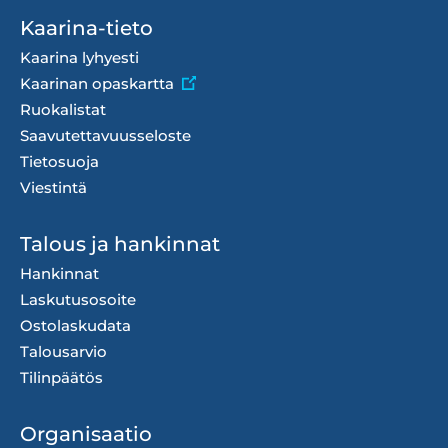
Footer
Kaarina-tieto
menu
Kaarina lyhyesti
Kaarinan opaskartta
Ruokalistat
Saavutettavuusseloste
Tietosuoja
Viestintä
Talous ja hankinnat
Hankinnat
Laskutusosoite
Ostolaskudata
Talousarvio
Tilinpäätös
Organisaatio