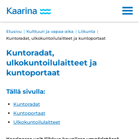
Siirry
sisältöön
Main
Breadcrumb
Etusivu
Kulttuuri ja vapaa-aika
Liikunta
Varhaiskasvatus ja opetus
navigation
Kuntoradat, ulkokuntoilulaitteet ja kuntoportaat
Sosiaali- ja terveyspalvelut
Kuntoradat,
ulkokuntoilulaitteet ja
Kulttuuri ja vapaa-aika
kuntoportaat
Asuminen ja ympäristö
Tällä sivulla:
Osallistuminen ja päätöksenteko
Kuntoradat
Työ ja yrittäminen
Kuntoportaat
Haku
Ulkokuntoilulaitteet
Läh
ha