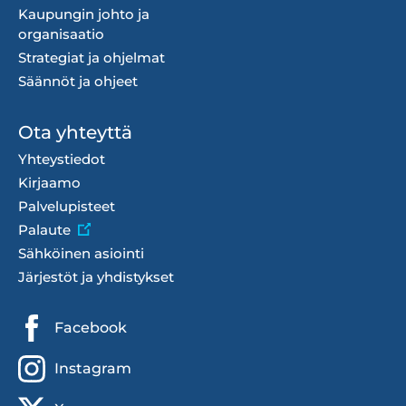
Kaupungin johto ja
organisaatio
Strategiat ja ohjelmat
Säännöt ja ohjeet
Ota yhteyttä
Yhteystiedot
Kirjaamo
Palvelupisteet
Palaute
Sähköinen asiointi
Järjestöt ja yhdistykset
Sosiaalisen
Facebook
median
Instagram
linkit