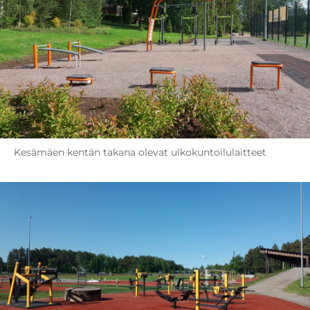
Kesämäen kentän takana olevat ulkokuntoilulaitteet