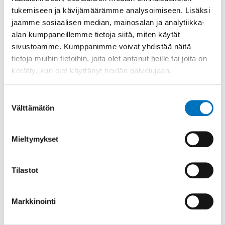
ulkokuntoilualue, jossa on 9 ulkokuntoilulaitetta,
tukemiseen ja kävijämäärämme analysoimiseen. Lisäksi
osoite
Pontelanmäki 2
.
jaamme sosiaalisen median, mainosalan ja analytiikka-
alan kumppaneillemme tietoja siitä, miten käytät
Grit-ulkokuntoilulaitteet
sivustoamme. Kumppanimme voivat yhdistää näitä
Harvaluodon rannasta löytyy kuntoilulaite
tietoja muihin tietoihin, joita olet antanut heille tai joita on
kerätty, kun olet käyttänyt heidän palvelujaan.
Gritbird.
Kumpulanpuistosta
,
Kiurunpuistosta
ja
Hovirinnan koulun
pihasta sekä Hovirinnan
kuntoportaiden alaosasta löytyy sekä
Suostumuksen
Välttämätön
Gritbird
että
Gritree
. Kuva sivun alaosassa.
valinta
Huom! Koirien päästäminen alueille on kielletty.
Mieltymykset
Käyttöohjevideo Hovirinnan rantapuiston
ulkokuntoilulaitteista
Tilastot
Ulkokuntoilulaitteiden käyttöohjeet
Markkinointi