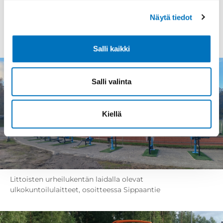
Anna palautetta kuntoradoista,
Näytä tiedot
ulkokuntoilulaitteista tai kuntoportaista
palautepalvelussa
Salli kaikki
Salli valinta
Kiellä
Littoisten urheilukentän laidalla olevat
ulkokuntoilulaitteet, osoitteessa Sippaantie