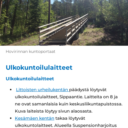
Hovirinnan kuntoportaat
Ulkokuntoilulaitteet
Ulkokuntoilulaitteet
Littoisten urheilukentän
päädystä löytyvät
ulkokuntoilulaitteet, Sippaantie. Laitteita on 8 ja
ne ovat samanlaisia kuin keskusliikuntapuistossa.
Kuva laiteista löytyy sivun alaosasta.
Kesämäen kentän
takaa löytyvät
ulkokuntolaitteet. Alueella Suspensionharjoitus