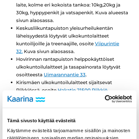
laite, kolme eri kokoista tankoa: 10kg,20kg ja
30kg, hyppypenkit ja vatsapenkit. Kuva alueesta
sivun alaosassa.
Keskusliikuntapuiston yleisurheilukentän
läheisyydestä löytyvät ulkokuntolaitteet
kuntoilijoille ja treenaajille, osoite
Viipurintie
32.
Kuva sivun alaosassa.
Hovirinnan rantapuiston helppokäyttöiset
ulkokuntoilulaitteet ja tasapainorata löytyvät
osoitteesta
Uimarannantie 33
.
Kirismäen ulkokuntoilulaitteet sijaitsevat
Piikkiössä, osoite
Hakatie 21500 Piikkiö.
Littoistenjärven rannan ulkokuntoilulaitteet
sijaitsevat kauniissa maisemissa, osoite
Littoistenjärventie 153
.
Tämä sivusto käyttää evästeitä
Myös
Kuusiston
koululta löytyy ulkoilulaitteita
kaikkien käyttöön
Käytämme evästeitä tarjoamamme sisällön ja mainosten
Piikkiön Pontelanmäellä on uusi
räätälöimiseen, sosiaalisen median ominaisuuksien