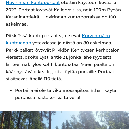
Hovirinnan kuntoportaat
otettiin käyttöön keväällä
2023. Portaat löytyvät Kallenraitilta, noin 100m Pyhän
Katariinantieltä. Hovirinnan kuntoportaissa on 100
askelmaa.
Piikkiössä kuntoportaat sijaitsevat
Korvenmäen
kuntoradan
yhteydessä ja niissä on 80 askelmaa.
Parkkipaikat löytyvät Piikkiön Kehityksen kerhotalon
vierestä, osoite Lystiläntie 21, jonka läheisyydestä
lähtee mäki ylös kohti kuntorataa. Mäen päältä on
käännyttävä oikealle, jotta löytää portaille. Portaat
sijaitsevat lähellä 110 tietä.
Portailla ei ole talvikunnossapitoa. Ethän käytä
portaissa nastakenkiä talvella!