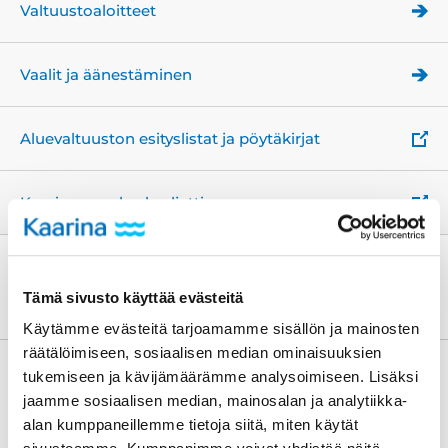
Valtuustoaloitteet
Vaalit ja äänestäminen
Aluevaltuuston esityslistat ja pöytäkirjat
Kaarinan asukasbudjetti
Osallistumisen ja päätöksenteon
uutiset
Tämä sivusto käyttää evästeitä
Käytämme evästeitä tarjoamamme sisällön ja mainosten
räätälöimiseen, sosiaalisen median ominaisuuksien
Kaupunginjohtajan haku
tukemiseen ja kävijämäärämme analysoimiseen. Lisäksi
7.8.-2.9.2026
jaamme sosiaalisen median, mainosalan ja analytiikka-
7.8.2026
alan kumppaneillemme tietoja siitä, miten käytät