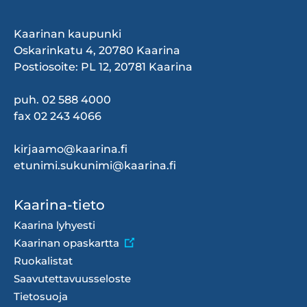
Kaarinan kaupunki
Oskarinkatu 4, 20780 Kaarina
Postiosoite: PL 12, 20781 Kaarina
puh. 02 588 4000
fax 02 243 4066
kirjaamo@kaarina.fi
etunimi.sukunimi@kaarina.fi
Footer
Kaarina-tieto
menu
Kaarina lyhyesti
Kaarinan opaskartta
Ruokalistat
Saavutettavuusseloste
Tietosuoja