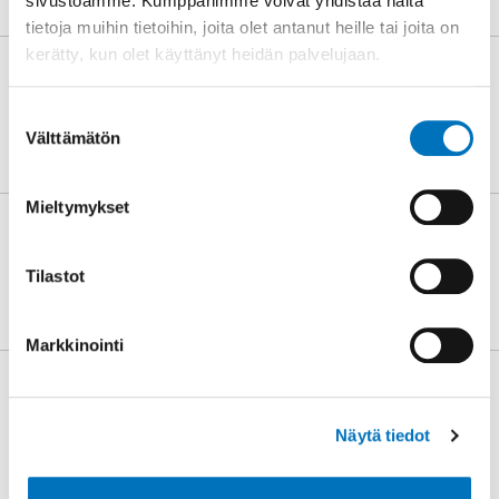
sivustoamme. Kumppanimme voivat yhdistää näitä
tietoja muihin tietoihin, joita olet antanut heille tai joita on
kerätty, kun olet käyttänyt heidän palvelujaan.
Kulttuuri- ja harrasteilta tuo
yhteen yhdistykset ja harrastajat
Suostumuksen
31.7.2026
Välttämätön
valinta
Mieltymykset
Ehdota Kaarina-mitalin ja
Kaarinan ansiomerkin saajia 15.9.
mennessä
Tilastot
30.6.2026
Markkinointi
Loma voi olla perheissä
kuormittavaa aikaa – apua on
saatavilla myös kesällä
Näytä tiedot
12.6.2026