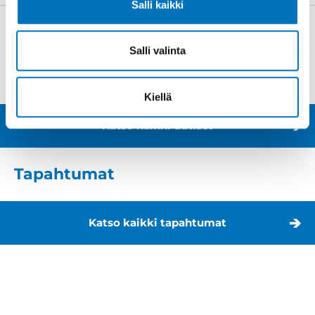
Salli kaikki
Kohtaamispaikka Kiesi juhlii -
Yhteisöllisyyttä jo 30 vuotta
Salli valinta
8.6.2026
Kiellä
Katso kaikki uutiset
Tapahtumat
Katso kaikki tapahtumat