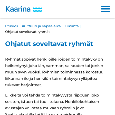
Siirry
sisältöön
Main
Breadcrumb
Etusivu
Kulttuuri ja vapaa-aika
Liikunta
Varhaiskasvatus ja opetus
navigation
Ohjatut soveltavat ryhmät
Sosiaali- ja terveyspalvelut
Ohjatut soveltavat ryhmät
Kulttuuri ja vapaa-aika
Ryhmät sopivat henkilöille, joiden toimintakyky on
Asuminen ja ympäristö
heikentynyt joko iän, vamman, sairauden tai jonkin
muun syyn vuoksi. Ryhmien toiminnassa korostuu
Osallistuminen ja päätöksenteko
liikunnan ilo ja henkilön toimintakyvyn ylläpitoa
tukevat harjoitteet.
Työ ja yrittäminen
Liikkeitä voi tehdä toimintakyvystä riippuen joko
Haku
seisten, istuen tai tuoli tukena. Henkilökohtaisen
Läh
avustajan voi ottaa mukaan ryhmiin joko
ha
Saattajakortilla tai EU:n vammaiskortilla.