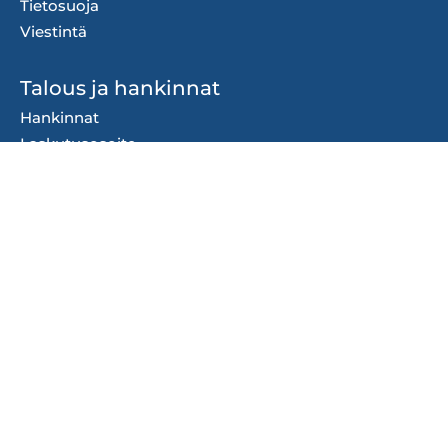
Tietosuoja
Viestintä
Talous ja hankinnat
Hankinnat
Laskutusosoite
Ostolaskudata
Talousarvio
Tilinpäätös
Organisaatio
Kaupungin johto ja
organisaatio
Strategiat ja ohjelmat
Säännöt ja ohjeet
Ota yhteyttä