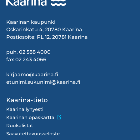
Kaarinan kaupunki
Oskarinkatu 4, 20780 Kaarina
Postiosoite: PL 12, 20781 Kaarina
puh. 02 588 4000
fax 02 243 4066
kirjaamo@kaarina.fi
etunimi.sukunimi@kaarina.fi
Footer
Kaarina-tieto
menu
Kaarina lyhyesti
Kaarinan opaskartta
Ruokalistat
Saavutettavuusseloste