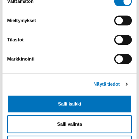
Jaa
Välttämätön
valinta
Mieltymykset
Tilastot
Markkinointi
Näytä tiedot
Salli kaikki
Salli valinta