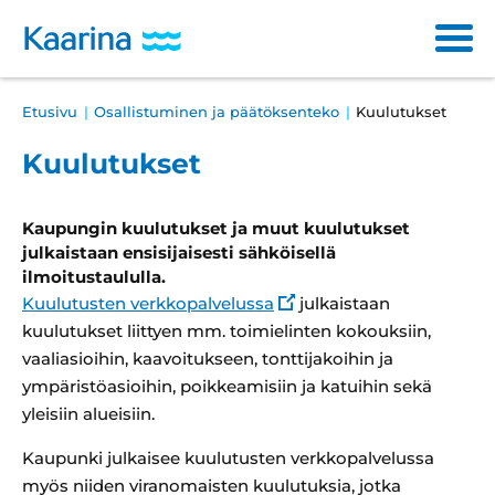
Siirry
sisältöön
Main
Breadcrumb
Etusivu
Osallistuminen ja päätöksenteko
Kuulutukset
Varhaiskasvatus ja opetus
navigation
Kuulutukset
Sosiaali- ja terveyspalvelut
Kulttuuri ja vapaa-aika
Kaupungin kuulutukset ja muut kuulutukset
julkaistaan ensisijaisesti sähköisellä
Asuminen ja ympäristö
ilmoitustaululla.
Kuulutusten verkkopalvelussa
julkaistaan
Osallistuminen ja päätöksenteko
kuulutukset liittyen mm. toimielinten kokouksiin,
vaaliasioihin, kaavoitukseen, tonttijakoihin ja
Työ ja yrittäminen
ympäristöasioihin, poikkeamisiin ja katuihin sekä
yleisiin alueisiin.
Haku
Läh
Kaupunki julkaisee kuulutusten verkkopalvelussa
ha
myös niiden viranomaisten kuulutuksia, jotka