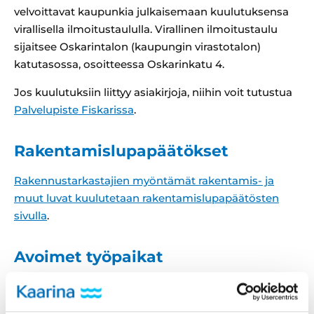
velvoittavat kaupunkia julkaisemaan kuulutuksensa
virallisella ilmoitustaululla. Virallinen ilmoitustaulu
sijaitsee Oskarintalon (kaupungin virastotalon)
katutasossa, osoitteessa Oskarinkatu 4.
Jos kuulutuksiin liittyy asiakirjoja, niihin voit tutustua
Palvelupiste Fiskarissa
.
Rakentamislupapäätökset
Rakennustarkastajien myöntämät rakentamis- ja
muut luvat kuulutetaan rakentamislupapäätösten
sivulla
.
Avoimet työpaikat
Avoimet työpaikat julkaistaan
Kuntarekry.fi-
palvelussa
.