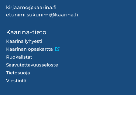
kirjaamo@kaarina.fi
etunimi.sukunimi@kaarina.fi
Footer
Kaarina-tieto
menu
Kaarina lyhyesti
Kaarinan opaskartta
Ruokalistat
Saavutettavuusseloste
Tietosuoja
Viestintä
Talous ja hankinnat
Hankinnat
Laskutusosoite
Ostolaskudata
Talousarvio