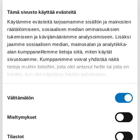
Tämä sivusto käyttää evästeitä
Kaupungin tarjouspyynnöt
Käytämme evästeitä tarjoamamme sisällön ja mainosten
Kaupungin tarjouspyyntöihin
pääset tutustumaan
räätälöimiseen, sosiaalisen median ominaisuuksien
hankinnat-sivun kautta.
tukemiseen ja kävijämäärämme analysoimiseen. Lisäksi
jaamme sosiaalisen median, mainosalan ja analytiikka-
alan kumppaneillemme tietoja siitä, miten käytät
Jaa
sivustoamme. Kumppanimme voivat yhdistää näitä
tietoja muihin tietoihin, joita olet antanut heille tai joita on
kerätty, kun olet käyttänyt heidän palvelujaan.
Suostumuksen
Välttämätön
valinta
Mieltymykset
Tilastot