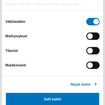
kerätty, kun olet käyttänyt heidän palvelujaan.
Puhelin
02 588 4010
Suostumuksen
Sähköposti
Välttämätön
valinta
palvelupiste@kaarina.fi
Lisätietoja
Mieltymykset
Palvelupiste Fiskari sijaitsee Kaarina-talossa
ja toimii Kaarinan virallisena
matkailuneuvontapisteenä.
Tilastot
Markkinointi
Näytä tiedot
Salli kaikki