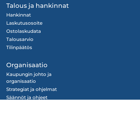
Talous ja hankinnat
Hankinnat
Laskutusosoite
Ostolaskudata
Talousarvio
Tilinpäätös
Organisaatio
Kaupungin johto ja
organisaatio
Strategiat ja ohjelmat
Säännöt ja ohjeet
Ota yhteyttä
Yhteystiedot
Kirjaamo