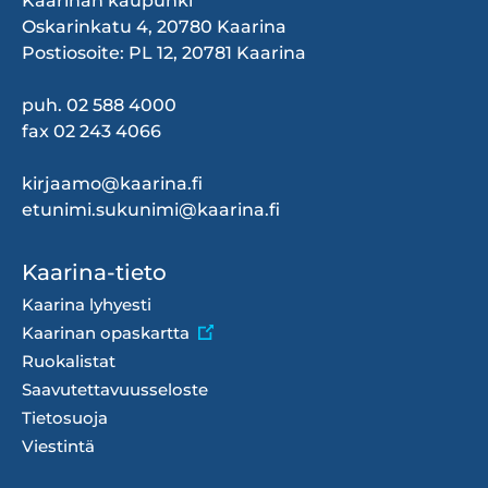
Kaarinan kaupunki
Oskarinkatu 4, 20780 Kaarina
Postiosoite: PL 12, 20781 Kaarina
puh. 02 588 4000
fax 02 243 4066
kirjaamo@kaarina.fi
etunimi.sukunimi@kaarina.fi
Footer
Kaarina-tieto
menu
Kaarina lyhyesti
Kaarinan opaskartta
Ruokalistat
Saavutettavuusseloste
Tietosuoja
Viestintä