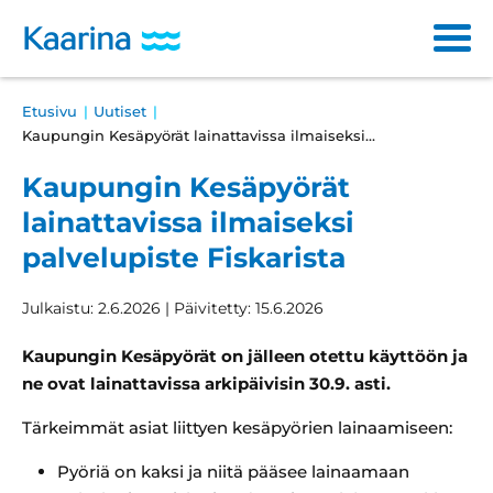
Siirry
sisältöön
Main
Breadcrumb
Etusivu
Uutiset
Varhaiskasvatus ja opetus
navigation
Kaupungin Kesäpyörät lainattavissa ilmaiseksi…
Sosiaali- ja terveyspalvelut
Kaupungin Kesäpyörät
lainattavissa ilmaiseksi
Kulttuuri ja vapaa-aika
palvelupiste Fiskarista
Asuminen ja ympäristö
Julkaistu: 2.6.2026 | Päivitetty: 15.6.2026
Osallistuminen ja päätöksenteko
Kaupungin Kesäpyörät on jälleen otettu käyttöön ja
Työ ja yrittäminen
ne ovat lainattavissa arkipäivisin 30.9. asti.
Tärkeimmät asiat liittyen kesäpyörien lainaamiseen:
Haku
Läh
ha
Pyöriä on kaksi ja niitä pääsee lainaamaan