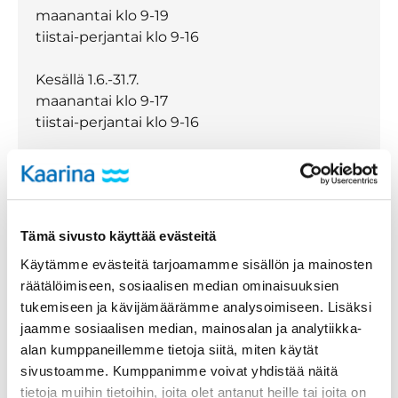
maanantai klo 9-19
tiistai-perjantai klo 9-16
Kesällä 1.6.-31.7.
maanantai klo 9-17
tiistai-perjantai klo 9-16
Palveluajat arkipyhien aattoina,
juhannusaatonaattona ja jouluaatonaattona
klo 9-16.
Arkipyhinä suljettu.
Tämä sivusto käyttää evästeitä
Käyntiosoite
Käytämme evästeitä tarjoamamme sisällön ja mainosten
Lautakunnankatu 1
räätälöimiseen, sosiaalisen median ominaisuuksien
20780 Kaarina
tukemiseen ja kävijämäärämme analysoimiseen. Lisäksi
jaamme sosiaalisen median, mainosalan ja analytiikka-
Postiosoite
alan kumppaneillemme tietoja siitä, miten käytät
PL 50
sivustoamme. Kumppanimme voivat yhdistää näitä
20781 Kaarina
tietoja muihin tietoihin, joita olet antanut heille tai joita on