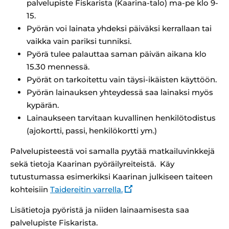
palvelupiste Fiskarista (Kaarina-talo) ma-pe klo 9-
15.
Pyörän voi lainata yhdeksi päiväksi kerrallaan tai
vaikka vain pariksi tunniksi.
Pyörä tulee palauttaa saman päivän aikana klo
15.30 mennessä.
Pyörät on tarkoitettu vain täysi-ikäisten käyttöön.
Pyörän lainauksen yhteydessä saa lainaksi myös
kypärän.
Lainaukseen tarvitaan kuvallinen henkilötodistus
(ajokortti, passi, henkilökortti ym.)
Palvelupisteestä voi samalla pyytää matkailuvinkkejä
sekä tietoja Kaarinan pyöräilyreiteistä. Käy
tutustumassa esimerkiksi Kaarinan julkiseen taiteen
kohteisiin
Taidereitin varrella.
Lisätietoja pyöristä ja niiden lainaamisesta saa
palvelupiste Fiskarista.