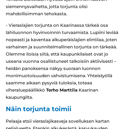
siemennysvaihetta, jotta torjunta olisi
mahdollisimman tehokasta.
- Vieraslajien torjunta on Kaarinassa tärkeä osa
lähiluonnon hyvinvoinnin turvaamista. Lupiini leviää
nopeasti ja kaventaa alkuperäislajien elintilaa, joten
varhainen ja suunnitelmallinen torjunta on tärkeää.
Olemme iloisia siitä, että kaupunkilaiset ovat jo
useana vuonna osallistuneet talkoisiin aktiivisesti –
heidän panoksensa näkyy suoraan luonnon
monimuotoisuuden vahvistumisena. Yhteistyöllä
saamme aikaan pysyviä tuloksia, toteaa
viheraluepäällikkö
Terho Marttila
Kaarinan
kaupungilta.
Näin torjunta toimii
Pelaaja etsii vieraslajikasveja sovelluksen kartan
pelialueelta. Etenkin alkukesästä, kasvukauden