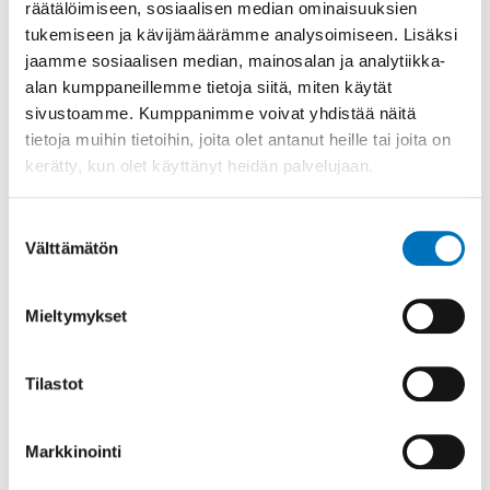
räätälöimiseen, sosiaalisen median ominaisuuksien
yhteensä 2400 euroa palkkioina. Pelaajat voivat
tukemiseen ja kävijämäärämme analysoimiseen. Lisäksi
ansaita jopa 20 euroa tunnissa. Palkkion suuruus
jaamme sosiaalisen median, mainosalan ja analytiikka-
määräytyy automaattisesti esiintymän pinta-alan,
alan kumppaneillemme tietoja siitä, miten käytät
tiheyden ja lajin perusteella. Lisäksi paikalliselta
sivustoamme. Kumppanimme voivat yhdistää näitä
pelikartalta voi löytää bonusalueita, joiden
tietoja muihin tietoihin, joita olet antanut heille tai joita on
torjumisesta saa suuremman korvauksen.
kerätty, kun olet käyttänyt heidän palvelujaan.
Peliaikaa on elokuun loppuun asti tai niin kauan kuin
paikallista palkkiobudjettia riittää, ja torjunnan
Suostumuksen
Välttämätön
etenemistä voi seurata sovelluksesta.
valinta
Luonnon monimuotoisuutta uhkaavia haitallisia
Mieltymykset
vieraslajeja torjutaan tänä kesänä Crowdsorsan avulla
jo yli 80 kunnassa ja kaupungissa Suomessa.
Tilastot
Lisätietoja
Terho Marttila
Markkinointi
Viheraluepäällikkö
, Kaarinan kaupunki