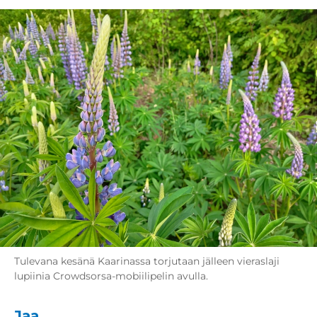
Tulevana kesänä Kaarinassa torjutaan jälleen vieraslaji
lupiinia Crowdsorsa-mobiilipelin avulla.
Jaa