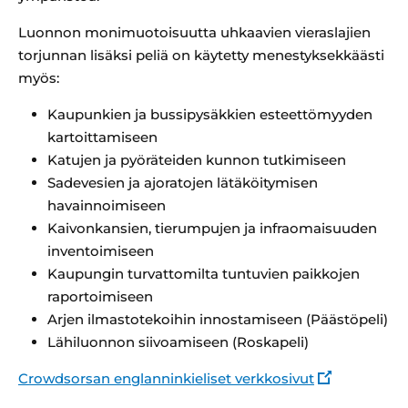
Luonnon monimuotoisuutta uhkaavien vieraslajien
torjunnan lisäksi peliä on käytetty menestyksekkäästi
myös:
Kaupunkien ja bussipysäkkien esteettömyyden
kartoittamiseen
Katujen ja pyöräteiden kunnon tutkimiseen
Sadevesien ja ajoratojen lätäköitymisen
havainnoimiseen
Kaivonkansien, tierumpujen ja infraomaisuuden
inventoimiseen
Kaupungin turvattomilta tuntuvien paikkojen
raportoimiseen
Arjen ilmastotekoihin innostamiseen (Päästöpeli)
Lähiluonnon siivoamiseen (Roskapeli)
Crowdsorsan englanninkieliset verkkosivut