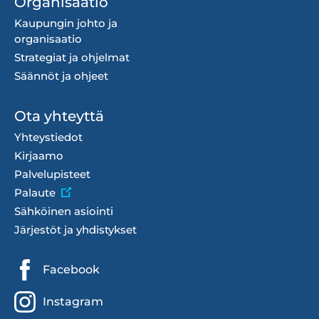
Organisaatio
Kaupungin johto ja
organisaatio
Strategiat ja ohjelmat
Säännöt ja ohjeet
Ota yhteyttä
Yhteystiedot
Kirjaamo
Palvelupisteet
Palaute
Sähköinen asiointi
Järjestöt ja yhdistykset
Sosiaalisen
Facebook
median
Instagram
linkit