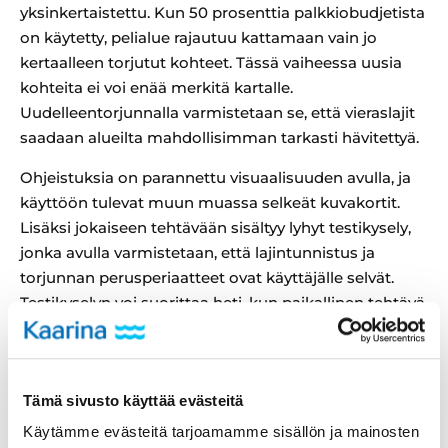
yksinkertaistettu. Kun 50 prosenttia palkkiobudjetista
on käytetty, pelialue rajautuu kattamaan vain jo
kertaalleen torjutut kohteet. Tässä vaiheessa uusia
kohteita ei voi enää merkitä kartalle.
Uudelleentorjunnalla varmistetaan se, että vieraslajit
saadaan alueilta mahdollisimman tarkasti hävitettyä.
Ohjeistuksia on parannettu visuaalisuuden avulla, ja
käyttöön tulevat muun muassa selkeät kuvakortit.
Lisäksi jokaiseen tehtävään sisältyy lyhyt testikysely,
jonka avulla varmistetaan, että lajintunnistus ja
torjunnan perusperiaatteet ovat käyttäjälle selvät.
Testikyselyn voi suorittaa heti, kun paikallinen tehtävä
on julkaistu sovelluksessa.
Palkkioita jaossa yhteensä 2400
euroa
Tämä sivusto käyttää evästeitä
Käytämme evästeitä tarjoamamme sisällön ja mainosten
Tänä kesänä Kaarinassa peliin osallistuville on jaossa