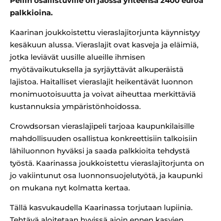
Peliin osallistuville on jaossa yhteensä 2400 euroa
palkkioina.
Kaarinan joukkoistettu vieraslajitorjunta käynnistyy
kesäkuun alussa. Vieraslajit ovat kasveja ja eläimiä,
jotka leviävät uusille alueille ihmisen
myötävaikutuksella ja syrjäyttävät alkuperäistä
lajistoa. Haitalliset vieraslajit heikentävät luonnon
monimuotoisuutta ja voivat aiheuttaa merkittäviä
kustannuksia ympäristönhoidossa.
Crowdsorsan vieraslajipeli tarjoaa kaupunkilaisille
mahdollisuuden osallistua konkreettisiin talkoisiin
lähiluonnon hyväksi ja saada palkkioita tehdystä
työstä. Kaarinassa joukkoistettu vieraslajitorjunta on
jo vakiintunut osa luonnonsuojelutyötä, ja kaupunki
on mukana nyt kolmatta kertaa.
Tällä kasvukaudella Kaarinassa torjutaan lupiinia.
Tehtävä aloitetaan hyvissä ajoin ennen kasvien