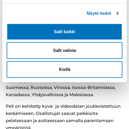
+358 40 562 1962
terho.marttila@kaarina.fi
Näytä tiedot
Toni Paju
Toimitusjohtaja, Crowdsorsa
Salli kaikki
+358 40 661 0072
toni.paju@crowdsorsa.com
Salli valinta
Mikä on Crowdsorsa?
Crowdsorsa on kansainvälisesti palkittu,
Kiellä
tamperelainen startup-yritys, jonka mobiilipeliä on
käytetty ympäristön hyväksi jo seitsemässä maassa:
Suomessa, Ruotsissa, Virossa, Isossa-Britanniassa,
Kanadassa, Yhdysvalloissa ja Malesiassa.
Peli on kehitetty kuva- ja videodatan joukkoistettuun
keräämiseen. Osallistujat saavat palkkioita
pelatessaan ja auttaessaan samalla parantamaan
ympäristöä.