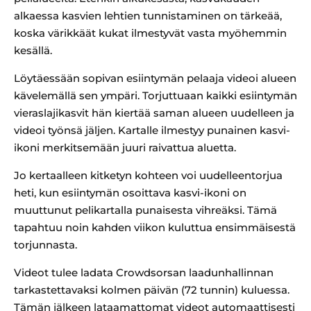
alkaessa kasvien lehtien tunnistaminen on tärkeää,
koska värikkäät kukat ilmestyvät vasta myöhemmin
kesällä.
Löytäessään sopivan esiintymän pelaaja videoi alueen
kävelemällä sen ympäri. Torjuttuaan kaikki esiintymän
vieraslajikasvit hän kiertää saman alueen uudelleen ja
videoi työnsä jäljen. Kartalle ilmestyy punainen kasvi-
ikoni merkitsemään juuri raivattua aluetta.
Jo kertaalleen kitketyn kohteen voi uudelleentorjua
heti, kun esiintymän osoittava kasvi-ikoni on
muuttunut pelikartalla punaisesta vihreäksi. Tämä
tapahtuu noin kahden viikon kuluttua ensimmäisestä
torjunnasta.
Videot tulee ladata Crowdsorsan laadunhallinnan
tarkastettavaksi kolmen päivän (72 tunnin) kuluessa.
Tämän jälkeen lataamattomat videot automaattisesti