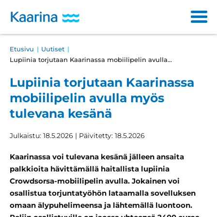
Siirry
sisältöön
Main
Breadcrumb
Etusivu
Uutiset
Varhaiskasvatus ja opetus
navigation
Lupiinia torjutaan Kaarinassa mobiilipelin avulla…
Sosiaali- ja terveyspalvelut
Lupiinia torjutaan Kaarinassa
mobiilipelin avulla myös
Kulttuuri ja vapaa-aika
tulevana kesänä
Asuminen ja ympäristö
Julkaistu: 18.5.2026 | Päivitetty: 18.5.2026
Osallistuminen ja päätöksenteko
Kaarinassa voi tulevana kesänä jälleen ansaita
Työ ja yrittäminen
palkkioita hävittämällä haitallista lupiinia
Crowdsorsa-mobiilipelin avulla. Jokainen voi
Haku
osallistua torjuntatyöhön lataamalla sovelluksen
Läh
omaan älypuhelimeensa ja lähtemällä luontoon.
ha