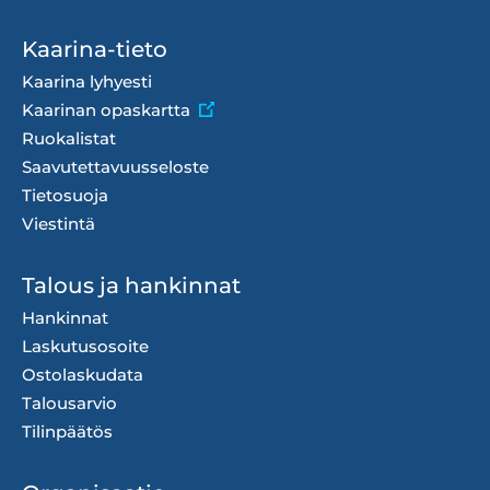
Footer
Kaarina-tieto
menu
Kaarina lyhyesti
Kaarinan opaskartta
Ruokalistat
Saavutettavuusseloste
Tietosuoja
Viestintä
Talous ja hankinnat
Hankinnat
Laskutusosoite
Ostolaskudata
Talousarvio
Tilinpäätös