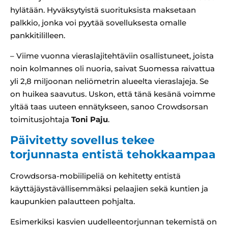
hylätään. Hyväksytyistä suorituksista maksetaan
palkkio, jonka voi pyytää sovelluksesta omalle
pankkitililleen.
– Viime vuonna vieraslajitehtäviin osallistuneet, joista
noin kolmannes oli nuoria, saivat Suomessa raivattua
yli 2,8 miljoonan neliömetrin alueelta vieraslajeja. Se
on huikea saavutus. Uskon, että tänä kesänä voimme
yltää taas uuteen ennätykseen, sanoo Crowdsorsan
toimitusjohtaja
Toni Paju
.
Päivitetty sovellus tekee
torjunnasta entistä tehokkaampaa
Crowdsorsa-mobiilipeliä on kehitetty entistä
käyttäjäystävällisemmäksi pelaajien sekä kuntien ja
kaupunkien palautteen pohjalta.
Esimerkiksi kasvien uudelleentorjunnan tekemistä on