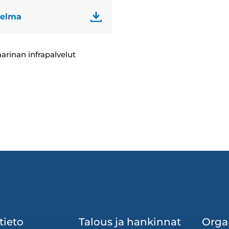
telma
aarinan infrapalvelut
tieto
Talous ja hankinnat
Orga