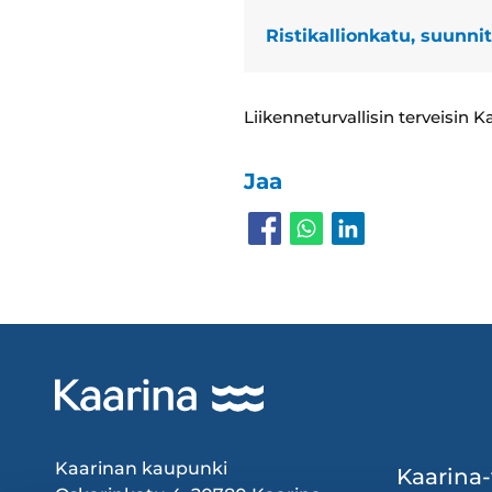
Ristikallionkatu, suunni
Liikenneturvallisin terveisin K
Jaa
Footer
Kaarinan kaupunki
Kaarina-