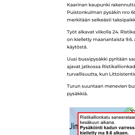
Kaarinan kaupunki rakennuttaa
Puistonkulman pysäkin nro 60
merkitään selkeästi taksipai
Työt alkavat viikolla 24. Risti
on kielletty maanantaista 9.6.
käytöstä.
Uusi bussipysäkki pyritään saa
ajavat jatkossa Ristikallionk
turvallisuutta, kun Littoistenti
Turun suuntaan menevien bussi
pysäkkiä.