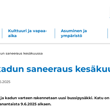
Kulttuuri ja vapaa-
Asuminen ja
aika
ympäristö
adun saneeraus kesäkuussa
nkadun saneeraus kesäku
.6.2025
n ja kadun varteen rakennetaan uusi bussipysäkki. Katu o
anantaista 9.6.2025 alkaen.