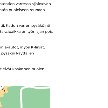
tentien varressa sijaitsevan
entän puoleiseen reunaan
nti). Kadun varren pysäköinti
 taksipaikka on työn ajan pois
nja-autot, myös K-linjat,
 pysäkin käyttäjien
t eivät koske sen puolen