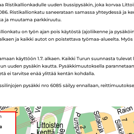
 Ristikallionkadulle uuden bussipysäkin, joka korvaa Littois
86. Ristikallionkatu saneerataan samassa yhteydessä ja k
kka ja muutama parkkiruutu.
kallionkatu on työn ajan pois käytöstä (ajoliikenne ja pysäköi
 alkaen ja kaikki autot on poistettava työmaa-alueelta. Myös
maan käyttöön 1.7. alkaen. Kaikki Turun suunnasta tulevat li
adun uuden pysäkin kautta. Pysäkkimuutoksella parannetaan
etä ei tarvitse enää ylittää kentän kohdalla.
linjojen pysäkki nro 6085 säilyy ennallaan, reittimuutokse