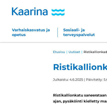
Siirry
sisältöön
Varhaiskasvatus ja
Sosiaali- ja
Main
opetus
terveyspalvelut
navigation
Breadcrumb
Etusivu
Uutiset
Ristikallionk
Ristikallio
Julkaistu: 4.6.2025 | Päivitetty: 5
Ristikallionkatu saneerataa
ajan, pysäköinti kielletty ma