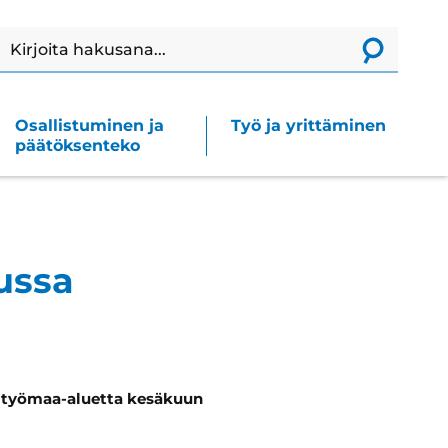
Haku
Lähetä
haku
Osallistuminen ja
Työ ja yrittäminen
päätöksenteko
ussa
n työmaa-aluetta kesäkuun