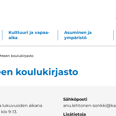
Kulttuuri ja vapaa-
Asuminen ja
aika
ympäristö
hteen koulukirjasto
een koulukirjasto
Sähköposti
na lukuvuoden aikana
anu.lehtonen-sonkki@kaar
 klo 9-13.
Lisätietoja