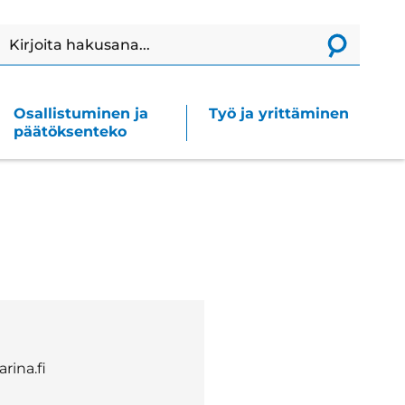
Haku
Lähetä
haku
Osallistuminen ja
Työ ja yrittäminen
päätöksenteko
ina.fi