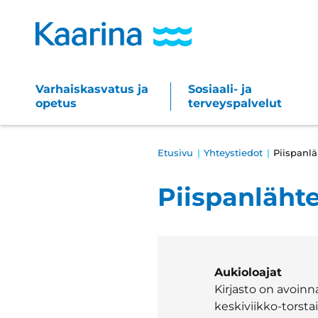
Siirry
sisältöön
Varhaiskasvatus ja
Sosiaali- ja
Main
opetus
terveyspalvelut
navigation
Breadcrumb
Etusivu
Yhteystiedot
Piispanlä
Piispanläht
Aukioloajat
Kirjasto on avoin
keskiviikko-torstai