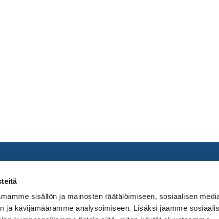
teitä
mamme sisällön ja mainosten räätälöimiseen, sosiaalisen medi
tieto
Talous ja hankinnat
Orga
n ja kävijämäärämme analysoimiseen. Lisäksi jaamme sosiaali