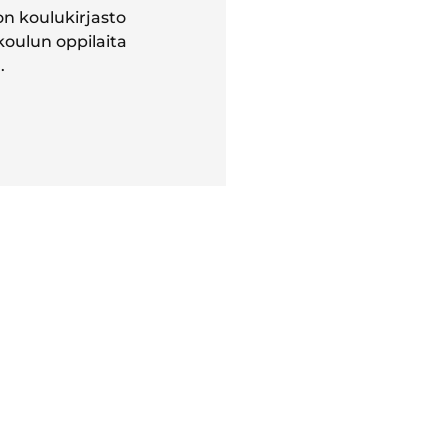
on koulukirjasto
koulun oppilaita
.