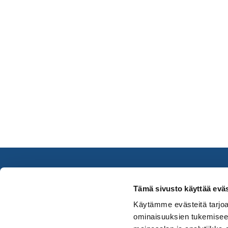
Tämä sivusto käyttää eväs
Käytämme evästeitä tarjoa
Footer
Kaarinan kaupunki
Kaarina-
ominaisuuksien tukemisee
Oskarinkatu 4, 20780 Kaarina