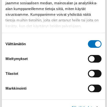
jaamme sosiaalisen median, mainosalan ja analytiikka-
E-LOMAKE Arkistonoutotilaus
alan kumppaneillemme tietoja siitä, miten käytät
sivustoamme. Kumppanimme voivat yhdistää näitä
tietoja muihin tietoihin, joita olet antanut heille tai joita on
Aineistotilaus arkistosta
kerätty, kun olet käyttänyt heidän palvelujaan.
Malliasemapiirros ja nimiö
Suostumuksen
Välttämätön
valinta
Suosittelemme, että lupaa haettaessa käytetään aina
pätevää suunnittelijaa, joka tekee luvan hakemiseksi
Mieltymykset
tarvittavat suunnitelmat. Mikäli kuitenkin haluat itse
laatia suunnitelmat, tulee niiden olla sisällöltään ja
muodoltaan oikeanlaiset.
Tilastot
Alla energiakaivon malliasemapiirros. Jos haet itse
lupaa lämpökaivolle, tulee piirtämäsi asemapiirroksen
Markkinointi
olla oheisen mallin mukainen ja sisältää vastaavat
tiedot kuin malliasemapiirroksessa.