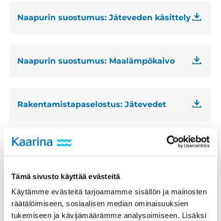
Naapurin suostumus: Jäteveden käsittely
Naapurin suostumus: Maalämpökaivo
Rakentamistapaselostus: Jätevedet
Arkistotilauslomake
Tässä käytössä E-lomake Arkistotilauksen
tekemiseksi. Voit myös halutessasi käyttää alla olevaa
Tämä sivusto käyttää evästeitä
tulostettavaa PDF-lomaketta. Huomaathan, että
Käytämme evästeitä tarjoamamme sisällön ja mainosten
arkistopalveluista veloitetaan taksan mukainen hinta
räätälöimiseen, sosiaalisen median ominaisuuksien
(lisätietoa
Arkistopalvelut
-sivulta)
tukemiseen ja kävijämäärämme analysoimiseen. Lisäksi