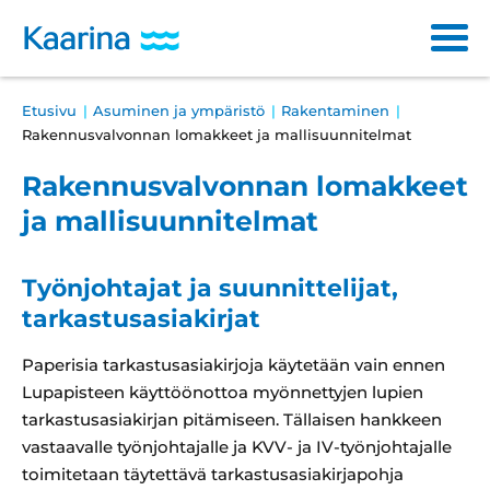
Siirry
sisältöön
Main
Breadcrumb
Etusivu
Asuminen ja ympäristö
Rakentaminen
Varhaiskasvatus ja opetus
navigation
Rakennusvalvonnan lomakkeet ja mallisuunnitelmat
Sosiaali- ja terveyspalvelut
Rakennusvalvonnan lomakkeet
ja mallisuunnitelmat
Kulttuuri ja vapaa-aika
Asuminen ja ympäristö
Työnjohtajat ja suunnittelijat,
tarkastusasiakirjat
Osallistuminen ja päätöksenteko
Paperisia tarkastusasiakirjoja käytetään vain ennen
Työ ja yrittäminen
Lupapisteen käyttöönottoa myönnettyjen lupien
tarkastusasiakirjan pitämiseen. Tällaisen hankkeen
Haku
Läh
vastaavalle työnjohtajalle ja KVV- ja IV-työnjohtajalle
ha
toimitetaan täytettävä tarkastusasiakirjapohja