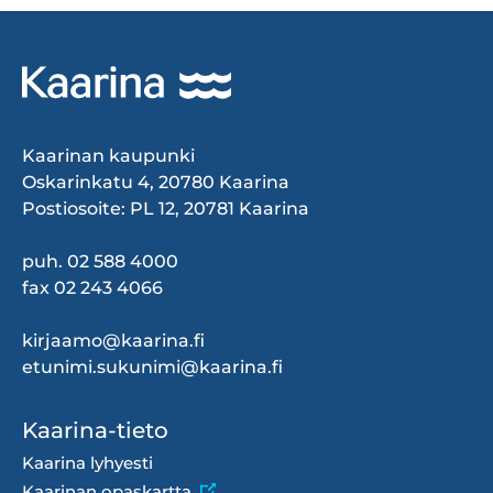
Kaarinan kaupunki
Oskarinkatu 4, 20780 Kaarina
Postiosoite: PL 12, 20781 Kaarina
puh. 02 588 4000
fax 02 243 4066
kirjaamo@kaarina.fi
etunimi.sukunimi@kaarina.fi
Footer
Kaarina-tieto
menu
Kaarina lyhyesti
Kaarinan opaskartta