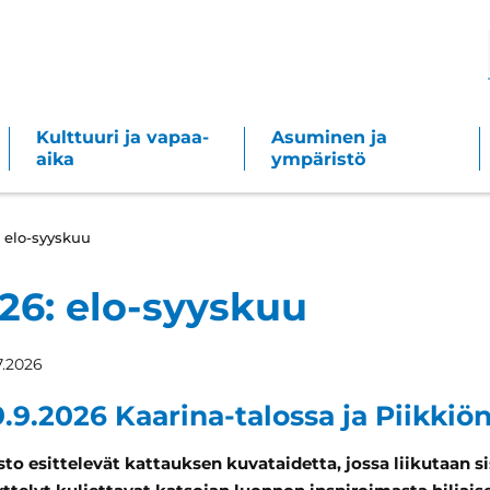
Kulttuuri ja vapaa-
Asuminen ja
aika
ympäristö
: elo-syyskuu
26: elo-syyskuu
.7.2026
9.9.2026 Kaarina-talossa ja Piikkiön
asto esittelevät kattauksen kuvataidetta, jossa liikutaan s