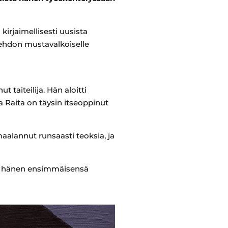
kirjaimellisesti uusista
oehdon mustavalkoiselle
 taiteilija. Hän aloitti
a Raita on täysin itseoppinut
alannut runsaasti teoksia, ja
on hänen ensimmäisensä