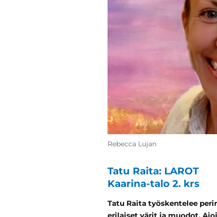
Rebecca Lujan
Tatu Raita: LAROT
Kaarina-talo 2. krs
Tatu Raita työskentelee perint
erilaiset värit ja muodot. Aj