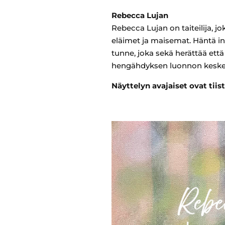
Rebecca Lujan
Rebecca Lujan on taiteilija, jo
eläimet ja maisemat. Häntä insp
tunne, joka sekä herättää että
hengähdyksen luonnon keskel
Näyttelyn avajaiset ovat tiis