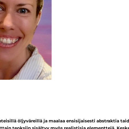
eisillä öljyväreillä ja maalaa ensisijaisesti abstraktia tai
oittain teoksiin sisältyy myös realistisia elementtejä. Ke