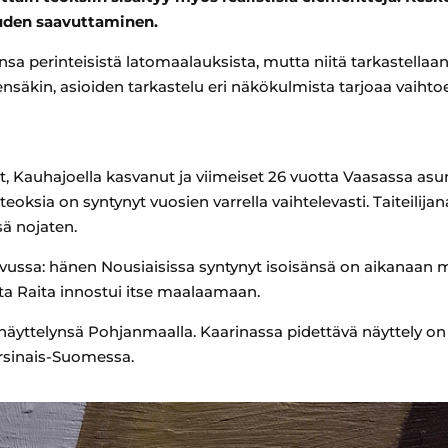
uden saavuttaminen.
sa perinteisistä latomaalauksista, mutta niitä tarkastellaan 
nsäkin, asioiden tarkastelu eri näkökulmista tarjoaa vaiht
, Kauhajoella kasvanut ja viimeiset 26 vuotta Vaasassa asunut
oksia on syntynyt vuosien varrella vaihtelevasti. Taiteilijan
ä nojaten.
ssa: hänen Nousiaisissa syntynyt isoisänsä on aikanaan ma
ta Raita innostui itse maalaamaan.
 näyttelynsä Pohjanmaalla. Kaarinassa pidettävä näyttely 
rsinais-Suomessa.