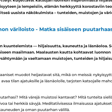
telyt kuljettavat katsojan luonnon inspiroimasta hiljai
isyyteen ja lempeisiin, elämän herkkyyttä korostaviin te
tseä uusista näkökulmista – tunteiden, muistojen ja väri
on väriloisto - Matka sisäiseen puutarhaas
in kuuntelemista — hiljaisuutta, kauneutta ja läsnäoloa. 
säiseen maailmaan. Maalausten kautta kohtaavat luonnon 
sähtymään ja vaeltamaan muistojen, tunteiden ja hiljai
gaaniset muodot heijastavat sitä, mikä on meissä: nykyisyyt
avaa tilan ajatuksille ja läsnäololle, tarjoten katsojalle m
utarhasi? Mitä värejä muistosi kantavat? Mitä tunteita siell
ivoa tai herkkiä sävyjä. Meditatiivisessa ilmaisussa ajatukse
 kauneuden ja oman puutarhan välillä.