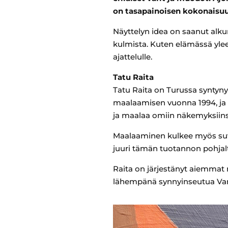
on tasapainoisen kokonaisu
Näyttelyn idea on saanut alkun
kulmista. Kuten elämässä ylee
ajattelulle.
Tatu Raita
Tatu Raita on Turussa syntynyt
maalaamisen vuonna 1994, ja te
ja maalaa omiin näkemyksiins
Maalaaminen kulkee myös suvu
juuri tämän tuotannon pohjal
Raita on järjestänyt aiemmat
lähempänä synnyinseutua Va