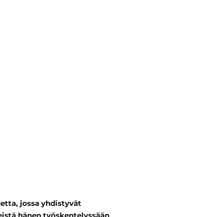
detta, jossa yhdistyvät
skeistä hänen työskentelyssään