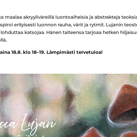
ka maalaa akryyliväreillä luontoaiheisia ja abstrakteja teoksia
iroi erityisesti luonnon rauha, värit ja rytmit. Lujanin teost
 lohduttaa katsojaa. Hänen taiteensa tarjoaa hetken hiljaisuu
lä.
taina 18.8. klo 18–19. Lämpimästi tervetuloa!