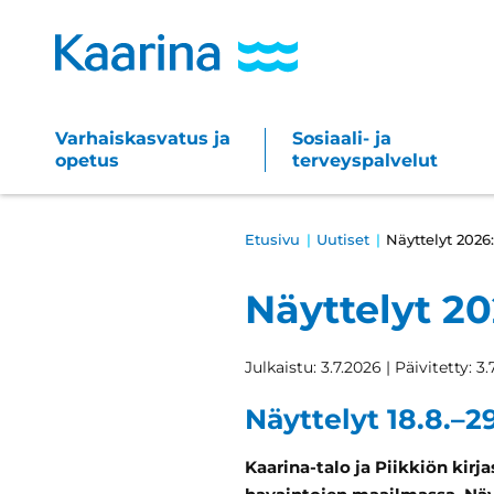
Siirry
sisältöön
Varhaiskasvatus ja
Sosiaali- ja
Main
opetus
terveyspalvelut
navigation
Breadcrumb
Etusivu
Uutiset
Näyttelyt 2026
Näyttelyt 20
Julkaistu: 3.7.2026 | Päivitetty: 3
Näyttelyt 18.8.–2
Kaarina-talo ja Piikkiön kirj