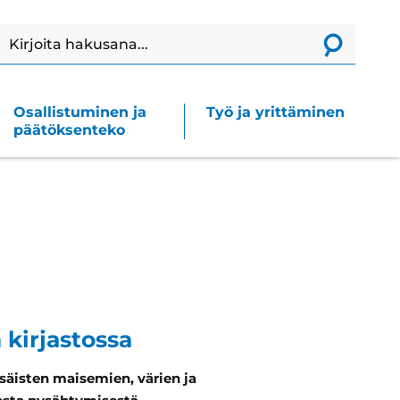
Haku
Lähetä
haku
Osallistuminen ja
Työ ja yrittäminen
päätöksenteko
 kirjastossa
isäisten maisemien, värien ja