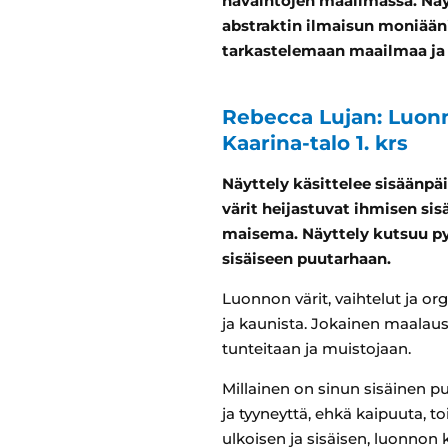
havaintojen maailmassa. Näyt
abstraktin ilmaisun moniään
tarkastelemaan maailmaa ja i
Rebecca Lujan: Luonn
Kaarina-talo 1. krs
Näyttely käsittelee sisäänpä
värit heijastuvat ihmisen si
maisema. Näyttely kutsuu py
sisäiseen puutarhaan.
Luonnon värit, vaihtelut ja or
ja kaunista. Jokainen maalaus 
tunteitaan ja muistojaan.
Millainen on sinun sisäinen pu
ja tyyneyttä, ehkä kaipuuta, to
ulkoisen ja sisäisen, luonnon