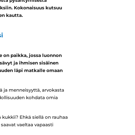
sesta pysähtymisestä
oksiin. Kokonaisuus kutsuu
en kautta.
i
Se on paikka, jossa luonnon
sävyt ja ihmisen sisäinen
suuden läpi matkalle omaan
tä ja menneisyyttä, arvokasta
ahdollisuuden kohdata omia
ä kukkii? Ehkä siellä on rauhaa
t saavat vaeltaa vapaasti