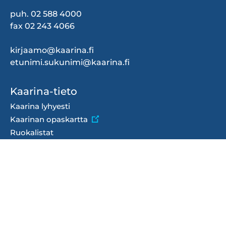
puh. 02 588 4000
fax 02 243 4066
kirjaamo@kaarina.fi
etunimi.sukunimi@kaarina.fi
Footer
Kaarina-tieto
menu
Kaarina lyhyesti
Kaarinan opaskartta
Ruokalistat
Saavutettavuusseloste
Tietosuoja
Viestintä
Talous ja hankinnat
Hankinnat