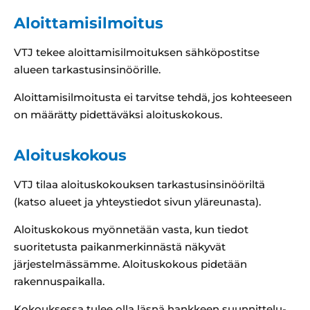
Aloittamisilmoitus
VTJ tekee aloittamisilmoituksen sähköpostitse
alueen tarkastusinsinöörille.
Aloittamisilmoitusta ei tarvitse tehdä, jos kohteeseen
on määrätty pidettäväksi aloituskokous.
Aloituskokous
VTJ tilaa aloituskokouksen tarkastusinsinööriltä
(katso alueet ja yhteystiedot sivun yläreunasta).
Aloituskokous myönnetään vasta, kun tiedot
suoritetusta paikanmerkinnästä näkyvät
järjestelmässämme. Aloituskokous pidetään
rakennuspaikalla.
Kokouksessa tulee olla läsnä hankkeen suunnittelu-,