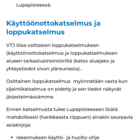
Lupapisteessä.
Käyttöönottokatselmus ja
loppukatselmus
VTJ tilaa osittaisen loppukatselmuksen
(käyttöönottokatselmus ja loppukatselmuksen
alueen tarkastusinsinööriltä
(katso aluejako ja
yhteystiedot sivun yläreunasta).
.
Osittainen loppukatselmus myönnetään vasta kun
sijaintikatselmus on pidetty ja sen tiedot näkyvät
järjestelmässämme.
Ennen katselmusta tulee Lupapisteeseen lisätä
mahdollisesti (hankkeesta riippuen) ainakin seuraavia
asiakirjoja:
rakennuksen käyttö- ja huolto-ohje