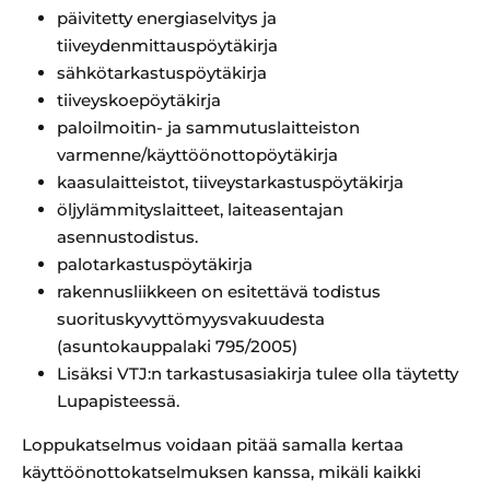
päivitetty energiaselvitys ja
tiiveydenmittauspöytäkirja
sähkötarkastuspöytäkirja
tiiveyskoepöytäkirja
paloilmoitin- ja sammutuslaitteiston
varmenne/käyttöönottopöytäkirja
kaasulaitteistot, tiiveystarkastuspöytäkirja
öljylämmityslaitteet, laiteasentajan
asennustodistus.
palotarkastuspöytäkirja
rakennusliikkeen on esitettävä todistus
suorituskyvyttömyysvakuudesta
(asuntokauppalaki 795/2005)
Lisäksi VTJ:n tarkastusasiakirja tulee olla täytetty
Lupapisteessä.
Loppukatselmus voidaan pitää samalla kertaa
käyttöönottokatselmuksen kanssa, mikäli kaikki