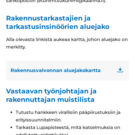
sähköpostiin (etunimi.sukunimi@kaarina.fi).
Rakennustarkastajien ja
tarkastusinsinöörien aluejako
Alla olevasta linkistä aukeaa kartta, johon aluejako on
merkitty.
Rakennusvalvonnan aluejakokartta
Vastaavan työnjohtajan ja
rakennuttajan muistilista
Tutustu hankkeen virallisiin pääpiirustuksiin ja
erityissuunnitelmiin.
Tarkasta Lupapisteestä, mitä katselmuksia on
edellytetty pidettäväksi.