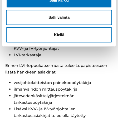
Salli kaikki
KVV-työnjohtaja tilaa LVI-loppukatselmuksen LVI-
tarkastajalta (
katso yhteystiedot ja soittoajat sivun
Salli valinta
yläreunasta).
Katselmuksessa tulee olla läsnä:
Kiellä
Rakennuttaja (rakennushankkeeseen ryhtyvä) ja
KVV- ja IV-työnjohtajat
LVI-tarkastaja.
Ennen LVI-loppukatselmusta tulee Lupapisteeseen
lisätä hankkeen asiakirjat:
vesijohtolaitteiston painekoepöytäkirja
ilmanvaihdon mittauspöytäkirja
jätevedenkäsittelyjärjestelmän
tarkastuspöytäkirja
Lisäksi KVV- ja IV-työnjohtajien
tarkastusasiakirjat tulee olla täytetty