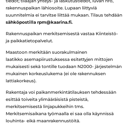
tiedot; tilaajan yhteys- ja laskutustiedot, luvan nro,
rakennuspaikan lähiosoite. Lupaan liittyviä
suunnitelmia ei tarvitse liittää mukaan. Tilaus tehdään
sähköpostilla rpm@kaarina.fi.
Rakennuspaikan merkitsemisestä vastaa Kiinteistö-
ja paikkatietopalvelut.
Maastoon merkitään suorakulmainen
laatikko asemapiirustuksessa esitettyjen mittojen
mukaisesti sekä tontille tuodaan N2000- järjestelmän
mukainen korkeuslukema (ei ole rakennuksen
lattiakorkeus).
Rakentaja voi paikanmerkintätilauksen tehdessään
esittää toiveita ylimääräisistä pisteistä,
merkitsemisestä linjapukkeihin tms.
Merkitsemisaikana työmaalla ei saa olla käynnissä
louhinta- eikä maanrakennustöitä.