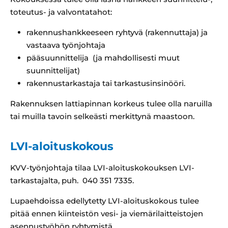
toteutus- ja valvontatahot:
rakennushankkeeseen ryhtyvä (rakennuttaja) ja
vastaava työnjohtaja
pääsuunnittelija (ja mahdollisesti muut
suunnittelijat)
rakennustarkastaja tai tarkastusinsinööri.
Rakennuksen lattiapinnan korkeus tulee olla naruilla
tai muilla tavoin selkeästi merkittynä maastoon.
LVI-aloituskokous
KVV-työnjohtaja tilaa LVI-aloituskokouksen LVI-
tarkastajalta, puh.
040 351 7335
.
Lupaehdoissa edellytetty LVI-aloituskokous tulee
pitää ennen kiinteistön vesi- ja viemärilaitteistojen
asennustyöhön ryhtymistä.