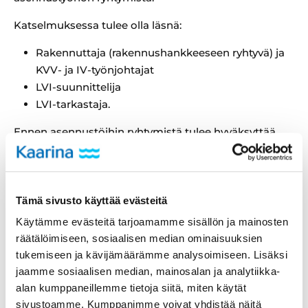
Katselmuksessa tulee olla läsnä:
Rakennuttaja (rakennushankkeeseen ryhtyvä) ja
KVV- ja IV-työnjohtajat
LVI-suunnittelija
LVI-tarkastaja.
Ennen asennustöihin ryhtymistä tulee hyväksyttää
KVV- ja IV-työnjohtajat sekä lisätä lupapisteeseen
hankkeen LVI-suunnitelmat. Vastaavilta työnjohtajilta
edellytetään tarkastusasiakirjan ylläpitämistä.
Tämä sivusto käyttää evästeitä
Sijaintikatselmus
Käytämme evästeitä tarjoamamme sisällön ja mainosten
räätälöimiseen, sosiaalisen median ominaisuuksien
VTJ tilaa sijaintikatselmuksen
sähköpostilla
tukemiseen ja kävijämäärämme analysoimiseen. Lisäksi
rpm@kaarina.fi.
jaamme sosiaalisen median, mainosalan ja analytiikka-
alan kumppaneillemme tietoja siitä, miten käytät
Sijaintikatselmus tulee tilata heti kun rakennuksen
sivustoamme. Kumppanimme voivat yhdistää näitä