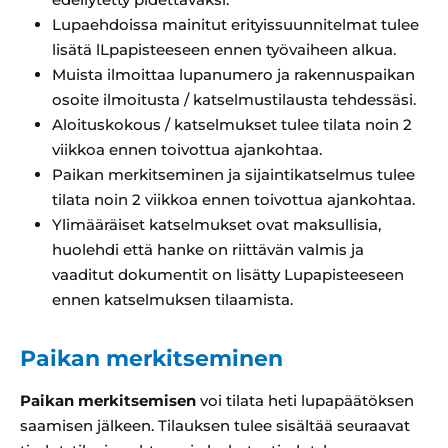
Lupaehdoissa mainitut erityissuunnitelmat tulee
lisätä lLpapisteeseen ennen työvaiheen alkua.
Muista ilmoittaa lupanumero ja rakennuspaikan
osoite ilmoitusta / katselmustilausta tehdessäsi.
Aloituskokous / katselmukset tulee tilata noin 2
viikkoa ennen toivottua ajankohtaa.
Paikan merkitseminen ja sijaintikatselmus tulee
tilata noin 2 viikkoa ennen toivottua ajankohtaa.
Ylimääräiset katselmukset ovat maksullisia,
huolehdi että hanke on riittävän valmis ja
vaaditut dokumentit on lisätty Lupapisteeseen
ennen katselmuksen tilaamista.
Paikan merkitseminen
Paikan merkitsemisen
voi tilata heti lupapäätöksen
saamisen jälkeen. Tilauksen tulee sisältää seuraavat