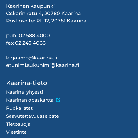
Kaarinan kaupunki
Oskarinkatu 4, 20780 Kaarina
Postiosoite: PL 12, 20781 Kaarina
puh. 02 588 4000
fax 02 243 4066
kirjaamo@kaarina.fi
etunimi.sukunimi@kaarina.fi
Footer
Kaarina-tieto
menu
Kaarina lyhyesti
Kaarinan opaskartta
Ruokalistat
Saavutettavuusseloste
Tietosuoja
Viestintä