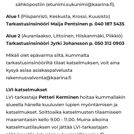
sähköpostiin (etunimi.sukunimi@kaarina.fi).
Alue 1
(Piispanristi, Keskusta, Krossi, Kuusisto
)
Tarkastusinsinööri Maija Pentsinen p. 040 187 5435
Alue 2
(Auranlaakso, Littoinen, Hiiskanmäki, Piikkiö)
Tarkastusinsinööri Jyrki Johansson p. 050 312 0903
Mikäli olet epävarma siitä, kummalta
tarkastusinsinööriltä tilaat katselmuksen, voit aina
kysyä asiaa asiakaspalvelusta
rakennusvalvonta@kaarina.fi
LVI-katselmukset
LVI-tarkastaja
Petteri Kerminen
hoitaa kummallakin
alueella hänelle kuuluvien lupien myöntämisen ja
katselmukset. Soittoaika katselmusten tilaamiseen
maanantaisin kello 9.00 - 11.00. Muina aikoina
katselmustilauksen voi jättää LVI-tarkastajan