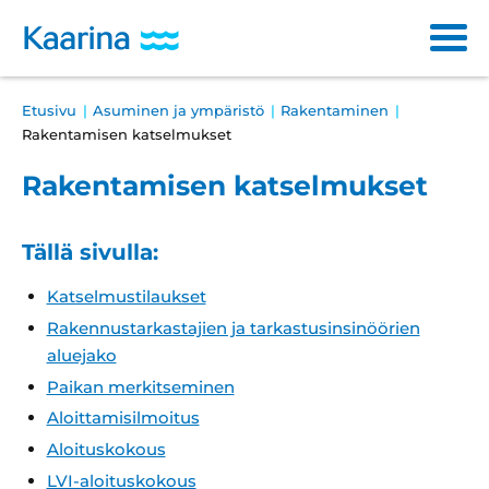
Siirry
sisältöön
Main
Breadcrumb
Etusivu
Asuminen ja ympäristö
Rakentaminen
Varhaiskasvatus ja opetus
navigation
Rakentamisen katselmukset
Sosiaali- ja terveyspalvelut
Rakentamisen katselmukset
Kulttuuri ja vapaa-aika
Tällä sivulla:
Asuminen ja ympäristö
Katselmustilaukset
Osallistuminen ja päätöksenteko
Rakennustarkastajien ja tarkastusinsinöörien
aluejako
Työ ja yrittäminen
Paikan merkitseminen
Aloittamisilmoitus
Haku
Läh
Aloituskokous
ha
LVI-aloituskokous