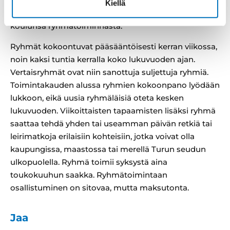
koulunuorisotyöntekijät sekä koulukuraattorit.
Kiellä
Koulunuorisotyöntekijä on päävastuussa oman
koulunsa ryhmätoiminnasta.
Ryhmät kokoontuvat pääsääntöisesti kerran viikossa,
noin kaksi tuntia kerralla koko lukuvuoden ajan.
Vertaisryhmät ovat niin sanottuja suljettuja ryhmiä.
Toimintakauden alussa ryhmien kokoonpano lyödään
lukkoon, eikä uusia ryhmäläisiä oteta kesken
lukuvuoden. Viikoittaisten tapaamisten lisäksi ryhmä
saattaa tehdä yhden tai useamman päivän retkiä tai
leirimatkoja erilaisiin kohteisiin, jotka voivat olla
kaupungissa, maastossa tai merellä Turun seudun
ulkopuolella. Ryhmä toimii syksystä aina
toukokuuhun saakka. Ryhmätoimintaan
osallistuminen on sitovaa, mutta maksutonta.
Jaa