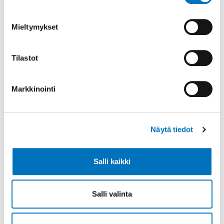
Koulunuorisotyöntekijä
Mieltymykset
puh. 040 538 1458
aapo.lahdenkauppi@kaarina.fi
Tilastot
Palvelualue
Sivistyspalvelut
Markkinointi
Nuorten vertaisryhmätoiminta
Näytä tiedot
Kaarinan kaupungin vertaisryhmätoiminta on
tarkoitettu 7.-8. -luokkalaisille nuorille, jotka
tarvitsevat tukea arkeen liittyvissä asioissa. Ryhmässä
Salli kaikki
voi oppia uusia asioita ja taitoja, kokeilla eri
harrastusmahdollisuuksia sekä saada uusia ystäviä.
Salli valinta
Ryhmän taustalla toimii moniammatillinen tiimi,
johon kuuluvat mm. nuorisopalvelut,