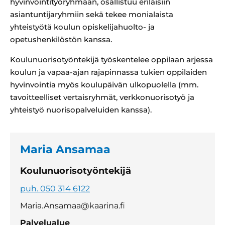
hyvinvointityöryhmään, osallistuu erilaisiin
asiantuntijaryhmiin sekä tekee monialaista
yhteistyötä koulun opiskelijahuolto- ja
opetushenkilöstön kanssa.
Koulunuorisotyöntekijä työskentelee oppilaan arjessa
koulun ja vapaa-ajan rajapinnassa tukien oppilaiden
hyvinvointia myös koulupäivän ulkopuolella (mm.
tavoitteelliset vertaisryhmät, verkkonuorisotyö ja
yhteistyö nuorisopalveluiden kanssa).
Maria Ansamaa
Koulunuorisotyöntekijä
puh. 050 314 6122
Maria.Ansamaa@kaarina.fi
Palvelualue