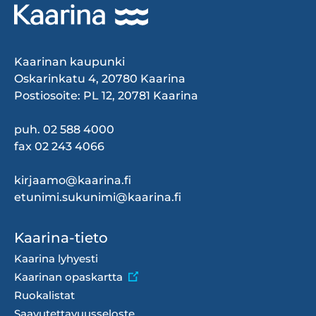
Kaarinan kaupunki
Oskarinkatu 4, 20780 Kaarina
Postiosoite: PL 12, 20781 Kaarina
puh. 02 588 4000
fax 02 243 4066
kirjaamo@kaarina.fi
etunimi.sukunimi@kaarina.fi
Footer
Kaarina-tieto
menu
Kaarina lyhyesti
Kaarinan opaskartta
Ruokalistat
Saavutettavuusseloste