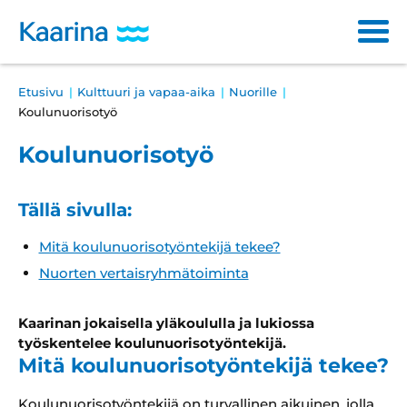
Siirry
sisältöön
Main
Breadcrumb
Etusivu
Kulttuuri ja vapaa-aika
Nuorille
Varhaiskasvatus ja opetus
navigation
Koulunuorisotyö
Sosiaali- ja terveyspalvelut
Koulunuorisotyö
Kulttuuri ja vapaa-aika
Tällä sivulla:
Asuminen ja ympäristö
Mitä koulunuorisotyöntekijä tekee?
Osallistuminen ja päätöksenteko
Nuorten vertaisryhmätoiminta
Työ ja yrittäminen
Kaarinan jokaisella yläkoululla ja lukiossa
työskentelee koulunuorisotyöntekijä.
Haku
Mitä koulunuorisotyöntekijä tekee?
Läh
ha
Koulunuorisotyöntekijä on turvallinen aikuinen, jolla