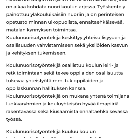
on aikaa kohdata nuori koulun arjessa.
Työskentely
painottuu yläkouluikäisiin nuoriin ja on perinteisen
opetustoiminnan ulkopuolista, ennaltaehkäisevää,
matalan kynnyksen toimintaa.
Koulunuorisotyöntekijä keskittyy yhteisöllisyyden ja
osallisuuden vahvistamiseen sekä yksilöiden kasvun
ja kehityksen tukemiseen.
Koulunuorisotyöntekijä osallistuu koulun leiri- ja
retkitoimintaan sekä tekee oppilaiden osallisuutta
tukevaa yhteistyötä mm. tukioppilaiden ja
oppilaskunnan hallituksen kanssa.
Koulunuorisotyöntekijä on mukana yhtenä toimijana
luokkaryhmien ja kouluyhteisön hyvää ilmapiiriä
rakentavassa sekä kiusaamista ennaltaehkäisevässä
työssä.
Koulunuorisotyöntekijä kuuluu koulun