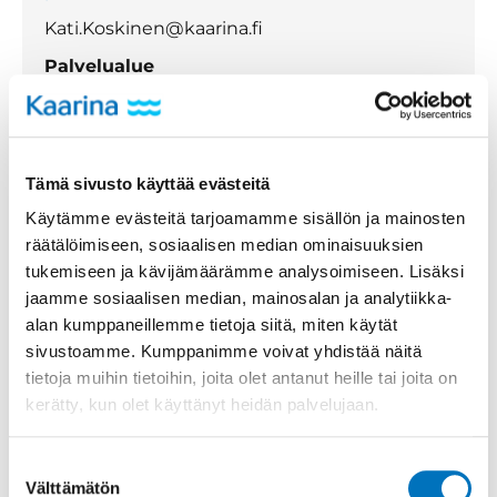
Kati.Koskinen@kaarina.fi
Palvelualue
Sivistyspalvelut
Anssi Varke
Tämä sivusto käyttää evästeitä
Käytämme evästeitä tarjoamamme sisällön ja mainosten
Koulunuorisotyöntekijä
räätälöimiseen, sosiaalisen median ominaisuuksien
tukemiseen ja kävijämäärämme analysoimiseen. Lisäksi
puh. 050 314 6135
jaamme sosiaalisen median, mainosalan ja analytiikka-
Anssi.Varke@kaarina.fi
alan kumppaneillemme tietoja siitä, miten käytät
Palvelualue
sivustoamme. Kumppanimme voivat yhdistää näitä
Sivistyspalvelut
tietoja muihin tietoihin, joita olet antanut heille tai joita on
kerätty, kun olet käyttänyt heidän palvelujaan.
Suostumuksen
Aapo Lahdenkauppi
Välttämätön
valinta