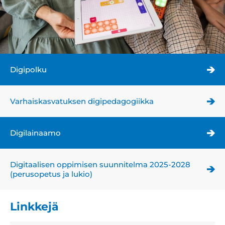
Digipolku
Varhaiskasvatuksen digipedagogiikka
Digilainaamo
Digitaalisen oppimisen suunnitelma 2025-2028
(perusopetus ja lukio)
Linkkejä