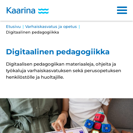
Siirry
sisältöön
Breadcrumb
Etusivu
Varhaiskasvatus ja opetus
Main
Varhaiskasvatus ja opetus
Digitaalinen pedagogiikka
navigation
Sosiaali- ja terveyspalvelut
Digitaalinen pedagogiikka
Kulttuuri ja vapaa-aika
Digitaalisen pedagogiikan materiaaleja, ohjeita ja
työkaluja varhaiskasvatuksen sekä perusopetuksen
Asuminen ja ympäristö
henkilöstölle ja huoltajille.
Osallistuminen ja päätöksenteko
Työ ja yrittäminen
Haku
Läh
ha