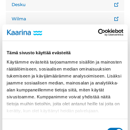
Desku
Wilma
Huoltajien info ja ohjeet
Uudet lukutaidot
Tämä sivusto käyttää evästeitä
Käytämme evästeitä tarjoamamme sisällön ja mainosten
Ohjeita henkilöstölle
räätälöimiseen, sosiaalisen median ominaisuuksien
tukemiseen ja kävijämäärämme analysoimiseen. Lisäksi
digilaitteiden, palveluiden ja
jaamme sosiaalisen median, mainosalan ja analytiikka-
sovellusten käyttöön
alan kumppaneillemme tietoja siitä, miten käytät
sivustoamme. Kumppanimme voivat yhdistää näitä
Tietohallinnon ohjeita Kantrissa (tietokone,
tietoja muihin tietoihin, joita olet antanut heille tai joita on
työpuhelin, oheislaitteet)
kerätty, kun olet käyttänyt heidän palvelujaan.
Eduhouse koulutusvideot (Msoft, Adobe,
Minecracft, some ym.)
Suostumuksen