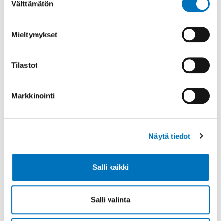
Välttämätön
valinta
Tekoäly opetuksessa: ohjeita opettajille
Mieltymykset
Tilastot
Markkinointi
Näytä tiedot
Salli kaikki
Salli valinta