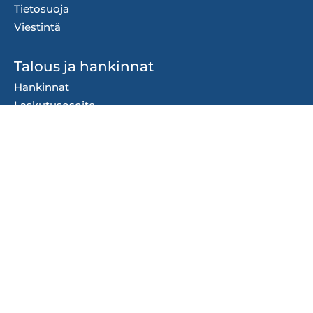
Tietosuoja
Viestintä
Talous ja hankinnat
Hankinnat
Laskutusosoite
Ostolaskudata
Talousarvio
Tilinpäätös
Organisaatio
Kaupungin johto ja
organisaatio
Strategiat ja ohjelmat
Säännöt ja ohjeet
Ota yhteyttä