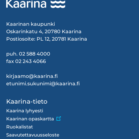
Kaarinan kaupunki
Oskarinkatu 4, 20780 Kaarina
Postiosoite: PL 12, 20781 Kaarina
puh. 02 588 4000
fax 02 243 4066
kirjaamo@kaarina.fi
etunimi.sukunimi@kaarina.fi
Footer
Kaarina-tieto
menu
Kaarina lyhyesti
Kaarinan opaskartta
Ruokalistat
Saavutettavuusseloste