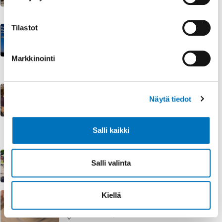
Asematie 17, 21500 Kaarina
Kuukauden tähtitaivas -
Tilastot
planetaarioesitys
la 8.8.2026 kello 13:00 - 13:45 | +4 ajankohtaa
Markkinointi
Avaruuspuisto Väisälän planetaario, Väisäläntie 20,
Piikkiö
Lapsiperheiden kohtaamispaikka-
Mummun ja vaarin tupa Kaarinassa
Näytä tiedot
ma 10.8.2026 - ma 14.12.2026
Hovirinnantie 17, 20780 Kaarina
Salli kaikki
Ilmainen
Käsityökerho Ahkeraliisat
Salli valinta
ma 10.8.2026 - ma 14.12.2026
Pehtorinkatu 2, 20780 Kaarina
Isien virtapiiri
Kiellä
ma 5.1.2026 - ma 7.12.2026
Hadvalantie 9, 21500 Kaarina