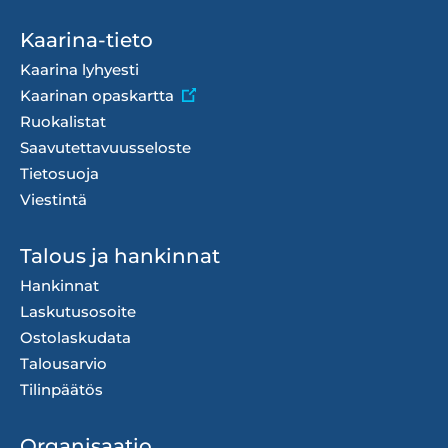
Footer
Kaarina-tieto
menu
Kaarina lyhyesti
Kaarinan opaskartta
Ruokalistat
Saavutettavuusseloste
Tietosuoja
Viestintä
Talous ja hankinnat
Hankinnat
Laskutusosoite
Ostolaskudata
Talousarvio
Tilinpäätös
Organisaatio