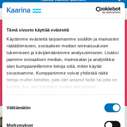
Kaarinan tapahtumakalenteri
Tämä sivusto käyttää evästeitä
Käytämme evästeitä tarjoamamme sisällön ja mainosten
Tänään
Huomenna
Viikonloppuna
räätälöimiseen, sosiaalisen median ominaisuuksien
tukemiseen ja kävijämäärämme analysoimiseen. Lisäksi
jaamme sosiaalisen median, mainosalan ja analytiikka-
alan kumppaneillemme tietoja siitä, miten käytät
sivustoamme. Kumppanimme voivat yhdistää näitä
tietoja muihin tietoihin, joita olet antanut heille tai joita on
kerätty, kun olet käyttänyt heidän palvelujaan.
Etsi
Suostumuksen
Välttämätön
valinta
Kulttuurikävely: Asemapuiston
opastus
Mieltymykset
la 8.8.2026 kello 13:00 - 14:00