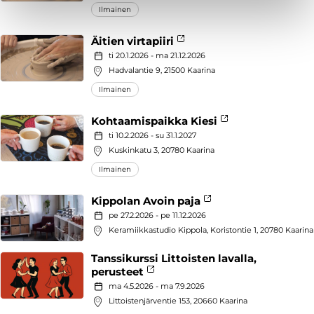
Ilmainen
Äitien virtapiiri
ti 20.1.2026 - ma 21.12.2026
Hadvalantie 9, 21500 Kaarina
Ilmainen
Kohtaamispaikka Kiesi
ti 10.2.2026 - su 31.1.2027
Kuskinkatu 3, 20780 Kaarina
Ilmainen
Kippolan Avoin paja
pe 27.2.2026 - pe 11.12.2026
Keramiikkastudio Kippola, Koristontie 1, 20780 Kaarina
Tanssikurssi Littoisten lavalla,
perusteet
ma 4.5.2026 - ma 7.9.2026
Littoistenjärventie 153, 20660 Kaarina