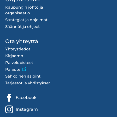
Kaupungin johto ja
organisaatio
Strategiat ja ohjelmat
Säännöt ja ohjeet
Ota yhteyttä
Yhteystiedot
Kirjaamo
Palvelupisteet
Palaute
Sähköinen asiointi
Järjestöt ja yhdistykset
Sosiaalisen
Facebook
median
Instagram
linkit