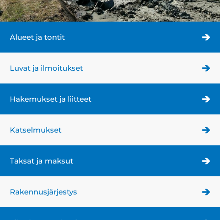
Alueet ja tontit
Luvat ja ilmoitukset
Hakemukset ja liitteet
Katselmukset
Taksat ja maksut
Rakennusjärjestys