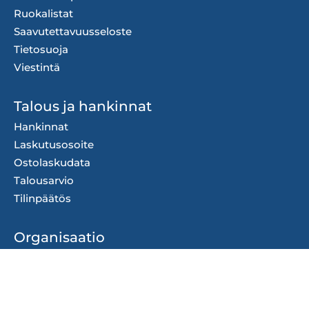
Ruokalistat
Saavutettavuusseloste
Tietosuoja
Viestintä
Talous ja hankinnat
Hankinnat
Laskutusosoite
Ostolaskudata
Talousarvio
Tilinpäätös
Organisaatio
Kaupungin johto ja
organisaatio
Strategiat ja ohjelmat
Säännöt ja ohjeet