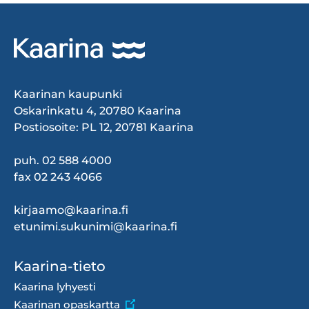
Kaarinan kaupunki
Oskarinkatu 4, 20780 Kaarina
Postiosoite: PL 12, 20781 Kaarina
puh. 02 588 4000
fax 02 243 4066
kirjaamo@kaarina.fi
etunimi.sukunimi@kaarina.fi
Footer
Kaarina-tieto
menu
Kaarina lyhyesti
Kaarinan opaskartta