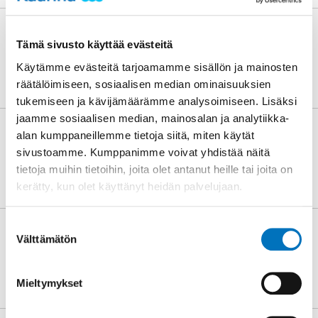
Kaupunginjohtajan haku
7.8.-2.9.2026
Tämä sivusto käyttää evästeitä
7.8.2026
Käytämme evästeitä tarjoamamme sisällön ja mainosten
räätälöimiseen, sosiaalisen median ominaisuuksien
tukemiseen ja kävijämäärämme analysoimiseen. Lisäksi
jaamme sosiaalisen median, mainosalan ja analytiikka-
Fiksusti kouluun ja turvallisesti
alan kumppaneillemme tietoja siitä, miten käytät
perille, koulujen alku näkyy
sivustoamme. Kumppanimme voivat yhdistää näitä
liikenteessä
tietoja muihin tietoihin, joita olet antanut heille tai joita on
4.8.2026
kerätty, kun olet käyttänyt heidän palvelujaan.
Suostumuksen
Nouda niittysiemenpussi
Välttämätön
valinta
pörriäisten avuksi
2.8.2026
Mieltymykset