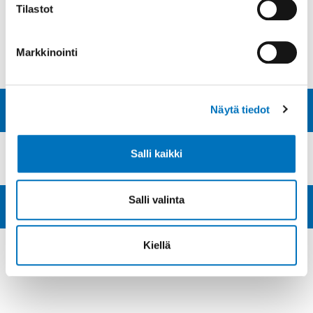
Tilastot
Kulttuuri- ja harrasteilta tuo
yhteen yhdistykset ja harrastajat
31.7.2026
Markkinointi
Näytä tiedot
Katso kaikki uutiset
Salli kaikki
Tapahtumat
Salli valinta
Katso kaikki tapahtumat
Kiellä