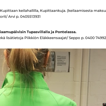
Kupittaan keilahallilla,
Kupittaankuja. (keilaamisesta maksu
Seniorit/ Arvi p. 0405513931
iaamupäivisin Tupasvillalla ja Pontelassa.
ä lisätietoja Piikkiön Eläkkeensaajat/ Seppo p. 0400 74992