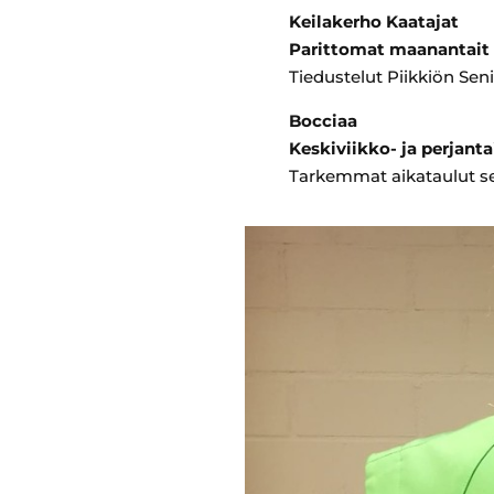
Keilakerho Kaatajat
Parittomat maanantait
Tiedustelut Piikkiön 
Bocciaa
Keskiviikko- ja perjanta
Tarkemmat aikataulut sek