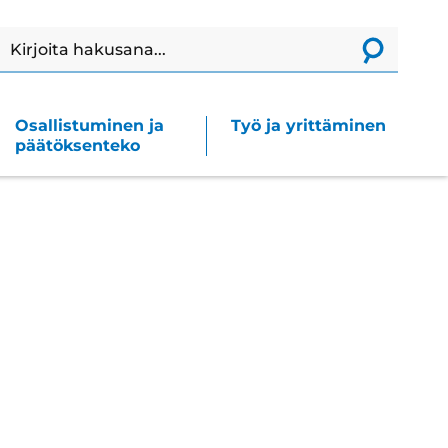
Haku
Lähetä
haku
Osallistuminen ja
Työ ja yrittäminen
päätöksenteko