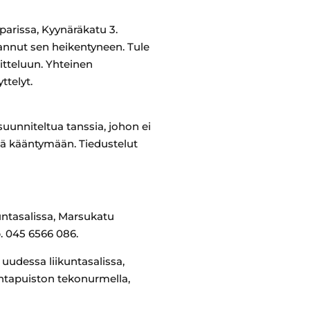
Vaparissa, Kyynäräkatu 3.
mannut sen heikentyneen. Tule
tteluun. Yhteinen
ttelyt.
suunniteltua tanssia, johon ei
ekä kääntymään. Tiedustelut
ntasalissa,
Marsukatu
p. 045 6566 086.
uudessa liikuntasalissa,
untapuiston tekonurmella,