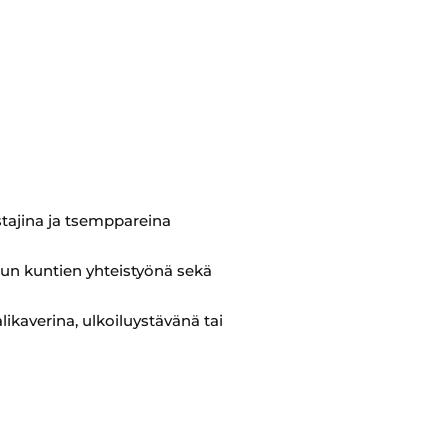
stajina ja tsemppareina
udun kuntien yhteistyönä sekä
ikaverina, ulkoiluystävänä tai