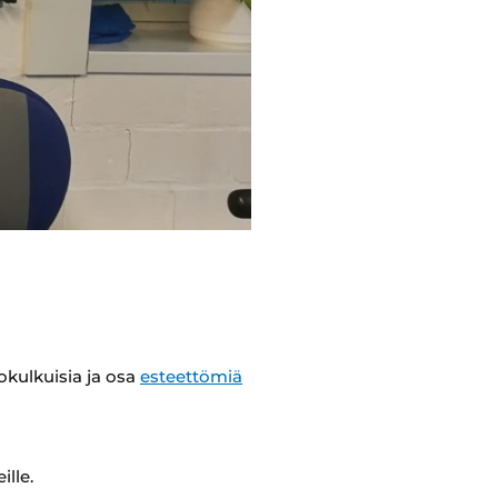
okulkuisia ja osa
esteettömiä
ille.