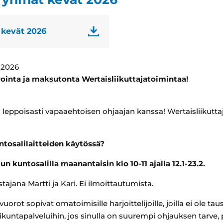
 kevät 2026
 2026
avointa ja maksutonta Wertaisliikuttajatoimintaa!
eppoisasti vapaaehtoisen ohjaajan kanssa! Wertaisliikuttajan
ntosalilaitteiden käytössä?
 kuntosalilla maanantaisin klo 10-11 ajalla 12.1-23.2.
ajana Martti ja Kari. Ei ilmoittautumista.
vuorot sopivat omatoimisille harjoittelijoille, joilla ei ole tau
ikuntapalveluihin, jos sinulla on suurempi ohjauksen tarve, 