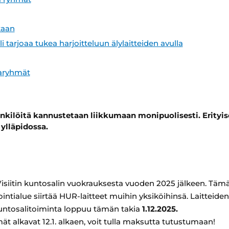
taan
tarjoaa tukea harjoitteluun älylaitteiden avulla
taryhmät
enkilöitä kannustetaan liikkumaan monipuolisesti. Erityis
ylläpidossa.
iitin kuntosalin vuokrauksesta vuoden 2025 jälkeen. Tämä t
ntialue siirtää HUR-laitteet muihin yksiköihinsä. Laitteide
n kuntosalitoiminta loppuu tämän takia
1.12.2025.
ät alkavat 12.1. alkaen, voit tulla maksutta tutustumaan!