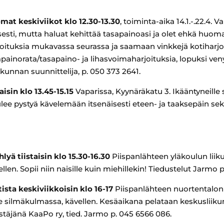
at keskiviikot klo 12.30-13.30
, toiminta-aika 14.1.-.22.4. 
näisesti, mutta haluat kehittää tasapainoasi ja olet ehkä huo
ituksia mukavassa seurassa ja saamaan vinkkejä kotiharjoi
sapainorata/tasapaino- ja lihasvoimaharjoituksia, lopuksi veny
ikunnan suunnittelija, p. 050 373 2641.
isin klo 13.45-15.15
Vaparissa, Kyynäräkatu 3. Ikääntyneille 
 tulee pystyä kävelemään itsenäisesti eteen- ja taaksepäin s
537 1713
lyä tiistaisin klo 15.30-16.30
Piispanlähteen yläkoulun liiku
ellen. Sopii niin naisille kuin miehillekin! Tiedustelut Jarmo 
ista keskiviikkoisin klo 16-17
Piispanlähteen nuortentalon 
ke silmäkulmassa, kävellen. Kesäaikana pelataan keskusliik
stäjänä KaaPo ry, tied. Jarmo p. 045 6566 086.