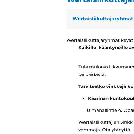
Wertaisliikuttajaryhmät
Wertaisliikuttajaryhmät kevät
Kaikille ikääntyneille 
Tule mukaan liikkumaan l
tai paidasta.
Tarvitsetko vinkkejä ku
Kaarinan kuntokoulun
Uimahallintie 4
.
Opast
Wertaisliikuttajien vinkki
vammoja. Ota yhteyttä li