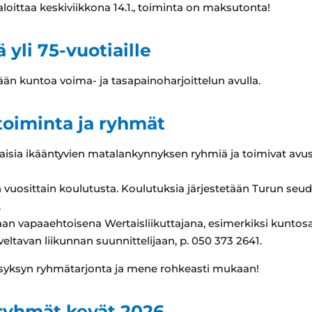
oittaa keskiviikkona 14.1., toiminta on maksutonta!
yli 75-vuotiaille
ään kuntoa voima- ja tasapainoharjoittelun avulla.
toiminta ja ryhmät
rilaisia ikääntyvien matalankynnyksen ryhmiä ja toimivat avu
ään vuosittain koulutusta. Koulutuksia järjestetään Turun se
.
an vapaaehtoisena Wertaisliikuttajana, esimerkiksi kuntosal
eltavan liikunnan suunnittelijaan, p. 050 373 2641.
aa syksyn ryhmätarjonta ja mene rohkeasti mukaan!
aryhmät kevät 2026