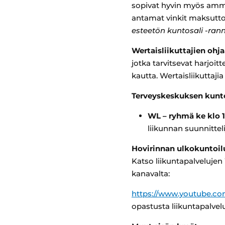
sopivat hyvin myös ammat
antamat vinkit maksutt
esteetön kuntosali -ran
Wertaisliikuttajien oh
jotka tarvitsevat harjoi
kautta. Wertaisliikutta
Terveyskeskuksen kunt
WL – ryhmä ke klo 1
liikunnan suunnittel
Hovirinnan ulkokuntoilu
Katso liikuntapalveluje
kanavalta:
https://www.youtube.
opastusta liikuntapalvel