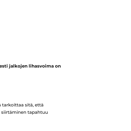
esti jalkojen lihasvoima on
arkoittaa sitä, että
n siirtäminen tapahtuu