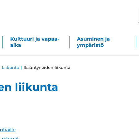
Kulttuuri ja vapaa-
Asuminen ja
aika
ympäristö
Liikunta
Ikääntyneiden liikunta
n liikunta
tiaille
ja ryhmät