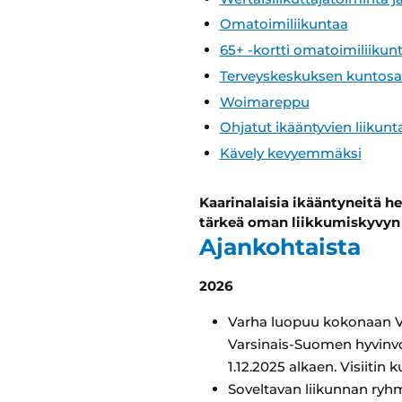
Omatoimiliikuntaa
65+ -kortti omatoimiliikun
Terveyskeskuksen kuntosali 
Woimareppu
Ohjatut ikääntyvien liikun
Kävely kevyemmäksi
Kaarinalaisia ikääntyneitä h
tärkeä oman liikkumiskyvyn 
Ajankohtaista
2026
Varha luopuu kokonaan Vis
Varsinais-Suomen hyvinvoi
1.12.2025 alkaen. Visiiti
Soveltavan liikunnan ryhm