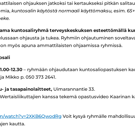
tilaisen ohjauksen jatkoksi tai kertaukseksi pitkän salita
omia,
kuntosalin käytöstä normaali käyttömaksu, esim. 65+ 
neke.
jaama kuntosaliryhmä terveyskeskuksen esteettömällä kun
ttelussaan ohjausta ja tukea. Ryhmiin ohjautuminen soveltava
jia on myös apuna ammattilaisten ohjaamissa ryhmissä.
osali
1.00-12.30
– ryhmään ohjaudutaan kuntosaliopastuksen kaut
ija Mikko p. 050 373 2641.
- ja tasapainolaitteet,
Uimarannantie 33.
n Wertaisliikuttajien kanssa tekemä opastusvideo Kaarinan
com/watch?v=2XKB6QwodRg
Voit kysyä ryhmälle mahdollisuu
ujen kautta.