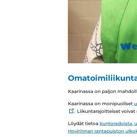
Omatoimiliikunt
Kaarinassa on paljon mahdoll
Kaarinassa on monipuoliset
u
. Liikuntarajoitteiset voiva
Löydät tietoa
kuntoradoista, u
Hovirinnan rantapuiston ulkok