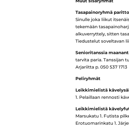
Muut sisäryhmät
Tasapainoryhmä parittom
Sinulle joka liikut itse
tekemään tasapainoharjo
alkuverryttely, sitten ta
Tiedustelut soveltavan li
Senioritanssia maananta
tarvita paria. Tanssijan
Arjariitta p. 050 
Peliryhmät
Leikkimielistä kävelysäh
1. Pelaillaan rennosti käv
Leikkimielistä kävelyfut
Marsukatu 1. Futista pil
Erotuomarinkatu 1. Järje