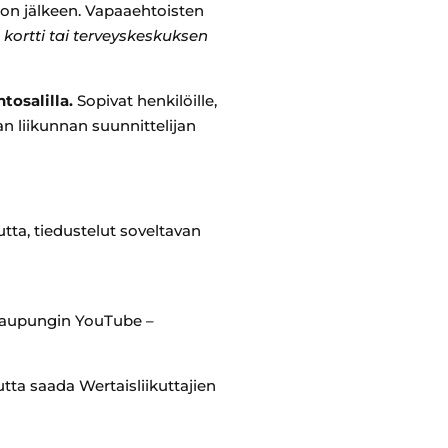
uon jälkeen. Vapaaehtoisten
kortti tai terveyskeskuksen
tosalilla.
Sopivat henkilöille,
n liikunnan suunnittelijan
ta, tiedustelut soveltavan
 kaupungin YouTube –
tta saada Wertaisliikuttajien