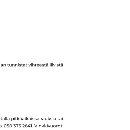
 tunnistat vihreästä liivistä
stalla pitkäaikaissairauksia tai
p. 050 373 2641. Vinkkivuorot