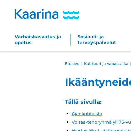
Siirry
sisältöön
Varhaiskasvatus ja
Sosiaali- ja
Main
opetus
terveyspalvelut
navigation
Breadcrumb
Etusivu
Kulttuuri ja vapaa-aika
Ikääntyneide
Tällä sivulla:
Ajankohtaista
Voitas-tehoryhmä yli 75-vuo
Wertaisliikuttajatoiminta 