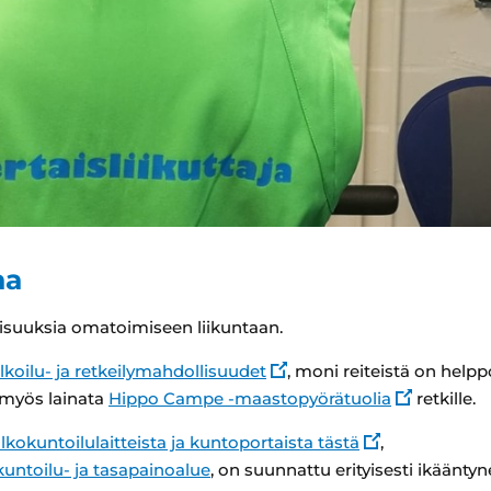
aa
isuuksia omatoimiseen liikuntaan.
lkoilu- ja retkeilymahdollisuudet
, moni reiteistä on helpp
t myös lainata
Hippo Campe -maastopyörätuolia
retkille.
lkokuntoilulaitteista ja kuntoportaista tästä
,
untoilu- ja tasapainoalue
, on suunnattu erityisesti ikääntyne